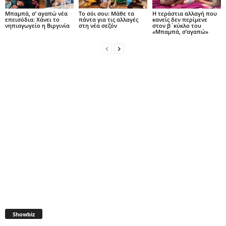
Μπαμπά, σ’ αγαπώ νέα
Το σόι σου: Μάθε τα
Η τεράστια αλλαγή που
επεισόδια: Χάνει το
πάντα για τις αλλαγές
κανείς δεν περίμενε
νηπιαγωγείο η Βιργινία
στη νέα σεζόν
στον β΄κύκλο του
«Μπαμπά, σ’αγαπώ»
Showbiz