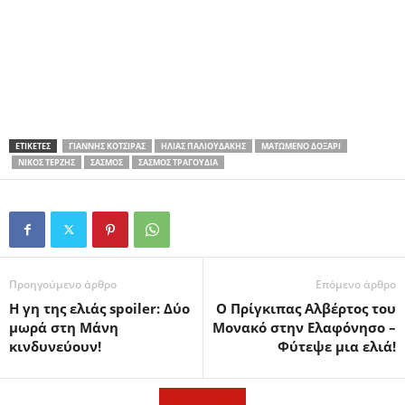
ΕΤΙΚΕΤΕΣ
ΓΙΆΝΝΗΣ ΚΌΤΣΙΡΑΣ
ΗΛΊΑΣ ΠΑΛΙΟΥΔΆΚΗΣ
ΜΑΤΩΜΈΝΟ ΔΟΞΆΡΙ
ΝΊΚΟΣ ΤΕΡΖΉΣ
ΣΑΣΜΌΣ
ΣΑΣΜΌΣ ΤΡΑΓΟΎΔΙΑ
Προηγούμενο άρθρο
Επόμενο άρθρο
Η γη της ελιάς spoiler: Δύο
Ο Πρίγκιπας Αλβέρτος του
μωρά στη Μάνη
Μονακό στην Ελαφόνησο –
κινδυνεύουν!
Φύτεψε μια ελιά!