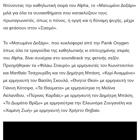
Ντύνοντας την καθηλωτική σειρά του Alpha, το «Ματωμένο Δοξάρι»
μιλά για όλα τα συναισθήματα που κατακλύζουν τους
πρωταγωνιστές, όπως ο πόνος, η οργή και η δύναμη ψυχής, μέχρι
να φτάσουν στον «Σασμό».
Το «Ματωμένο Δοξάρι», που κυκλοφορεί από την Panik Oxygen
όπως όλα τα τραγούδια της καθηλωτικής κι επιτυχημένης σειράς
του Alpha, δίνει συνέχεια στο soundtrack της φετινής σεζόν.
Προηγήθηκαν τα «Φιλάω Σταυρό» με ερμηνευτές τον Κωνσταντίνο
και Ματθαίο Τσαχουρίδη και τον Δημήτρη Μπάση, «Κερί Αναμμένο»
με ερμηνευτή τον Βασίλη Σκουλά, «Θνητοί Θεοί» με ερμηνευτή τον
Γιάννη Κότσιρα, «Τα Θαύματα» με ερμηνεύτρια τη Μελίνα
Ασλανίδου, «Πύρινες Καρδιές» με ερμηνευτή τον Δημήτρη Μπάση,
«Το Δωμάτιο Βρίζω» με ερμηνεύτρια την Ελεωνόρα Ζουγανέλη και
«Χαμένη Ζωή» με ερμηνευτή τον Χρήστο Θηβαίο.