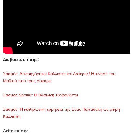
Διαβάστε επίσης:
Σασμός: Απαρηγόρητοι Καλλιόπη και Αστέρης! Η κίνηση του
Μαθιού που τους σοκάρει
Σασμός Spoiler: Η Βασιλική εξαφανίζεται
Σασμός: Η καθηλωτική ερμηνεία της Εύας Παπαδάκη ως μικρή
Καλλιόπη
Δείτε επίσης: