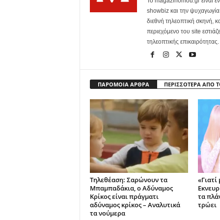
Το magazinomou.gr είναι έν
showbiz και την ψυχαγωγία. 
διεθνή τηλεοπτική σκηνή, 
περιεχόμενο του site εστιάζ
τηλεοπτικής επικαιρότητας.
ΠΑΡΟΜΟΙΑ ΑΡΘΡΑ
ΠΕΡΙΣΣΟΤΕΡΑ ΑΠΟ 
Τηλεθέαση: Σαρώνουν τα
«Γιατί 
Μπαμπαδάκια, ο Αδύναμος
Εκνευρ
Κρίκος είναι πράγματι
τα πλά
αδύναμος κρίκος – Αναλυτικά
τρώει
τα νούμερα