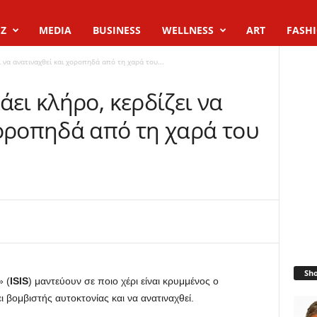
Z
MEDIA
BUSINESS
WELLNESS
ART
FASH
ι να ανατιναχθεί και χοροπηδά από τη χαρά του...
άει κλήρο, κερδίζει να
χοροπηδά από τη χαρά του
Sh
» (
ISIS
) μαντεύουν σε ποιο χέρι είναι κρυμμένος ο
ει βομβιστής αυτοκτονίας και να ανατιναχθεί.