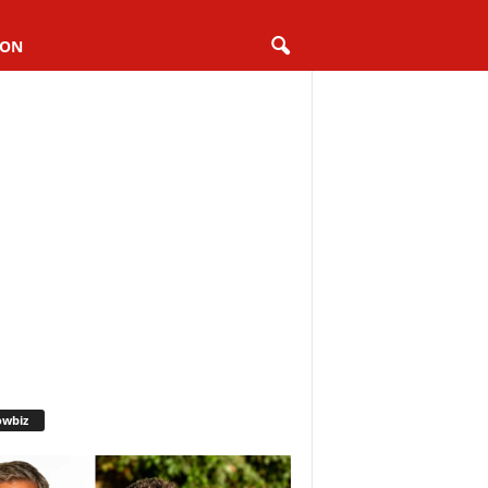
ION
owbiz