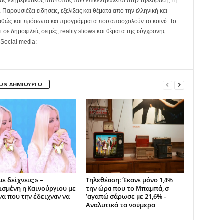
ας ενημερωτικός ιστότοπος που επικεντρώνεται στην τηλεόραση, τη
Παρουσιάζει ειδήσεις, εξελίξεις και θέματα από την ελληνική και
καθώς και πρόσωπα και προγράμματα που απασχολούν το κοινό. Το
ει σε δημοφιλείς σειρές, reality shows και θέματα της σύγχρονης
 Social media:
ΤΟΝ ΔΗΜΙΟΥΡΓΟ
με δείχνεις;» –
Τηλεθέαση: Έκανε μόνο 1,4%
ισμένη η Καινούργιου με
την ώρα που το Μπαμπά, σ
να που την έδειχναν να
’αγαπώ σάρωσε με 21,6% –
Αναλυτικά τα νούμερα