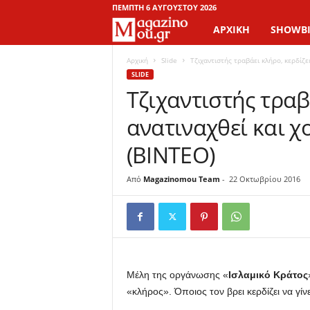
ΠΈΜΠΤΗ 6 ΑΥΓΟΎΣΤΟΥ 2026
ΑΡΧΙΚΉ
SHOWBI
M
a
Αρχική
Slide
Τζιχαντιστής τραβάει κλήρο, κερδίζε
SLIDE
Τζιχαντιστής τραβ
g
ανατιναχθεί και 
a
(ΒΙΝΤΕΟ)
z
Από
Magazinomou Team
-
22 Οκτωβρίου 2016
i
n
o
M
Μέλη της οργάνωσης «
Ισλαμικό
Κράτος
«κλήρος». Όποιος τον βρει κερδίζει να γίν
o