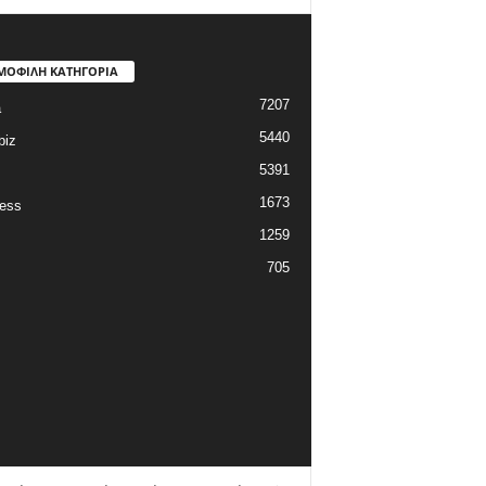
ΜΟΦΙΛΗ ΚΑΤΗΓΟΡΙΑ
7207
a
5440
biz
5391
1673
ess
1259
705