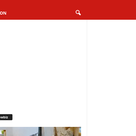
ION
owbiz