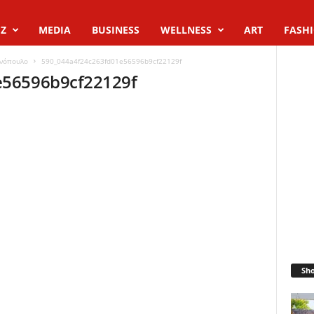
Z
MEDIA
BUSINESS
WELLNESS
ART
FASH
ανόπουλο
590_044a4f24c263fd01e56596b9cf22129f
e56596b9cf22129f
Sh