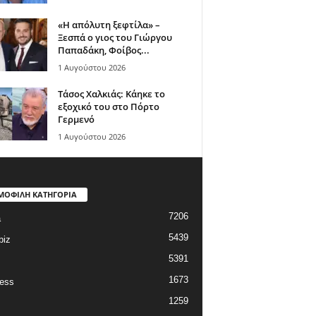
«Η απόλυτη ξεφτίλα» –
Ξεσπά ο γιος του Γιώργου
Παπαδάκη, Φοίβος...
1 Αυγούστου 2026
Τάσος Χαλκιάς: Κάηκε το
εξοχικό του στο Πόρτο
Γερμενό
1 Αυγούστου 2026
ΜΟΦΙΛΗ ΚΑΤΗΓΟΡΙΑ
7206
a
5439
biz
5391
1673
ess
1259