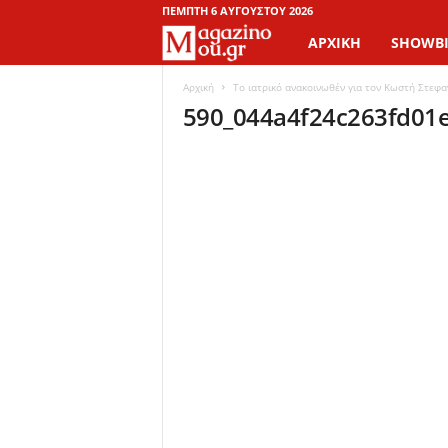
ΠΈΜΠΤΗ 6 ΑΥΓΟΎΣΤΟΥ 2026
ΑΡΧΙΚΉ
SHOWBI
M
a
Αρχική
Το ιατρικό ανακοινωθέν για τον Κωστή Στεφ
590_044a4f24c263fd01
g
a
z
i
n
o
M
o