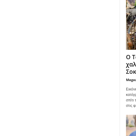
Ο Τ
χαλ
Σοκ
Maga
Εικόν
κατέγ
σπίτι
στις φ