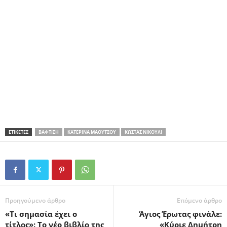
ΕΤΙΚΕΤΕΣ
ΒΆΦΤΙΣΗ
ΚΑΤΕΡΊΝΑ ΜΑΟΎΤΣΟΥ
ΚΏΣΤΑΣ ΝΙΚΟΎΛΙ
Προηγούμενο άρθρο
Επόμενο άρθρο
«Τι σημασία έχει ο
Άγιος Έρωτας φινάλε:
τίτλος»: Το νέο βιβλίο της
«Κύριε Δημήτρη