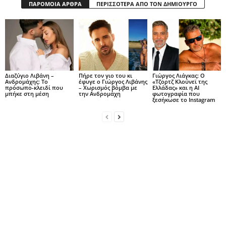
ΠΑΡΟΜΟΙΑ ΑΡΘΡΑ
ΠΕΡΙΣΣΟΤΕΡΑ ΑΠΟ ΤΟΝ ΔΗΜΙΟΥΡΓΟ
Διαζύγιο Λιβάνη –
Πήρε τον γιο του κι
Γιώργος Λιάγκας: Ο
Ανδρομάχης: Το
έφυγε ο Γιώργος Λιβάνης
«Τζορτζ Κλούνεϊ της
πρόσωπο-κλειδί που
– Χωρισμός βόμβα με
Ελλάδας» και η AI
μπήκε στη μέση
την Ανδρομάχη
φωτογραφία που
ξεσήκωσε το Instagram