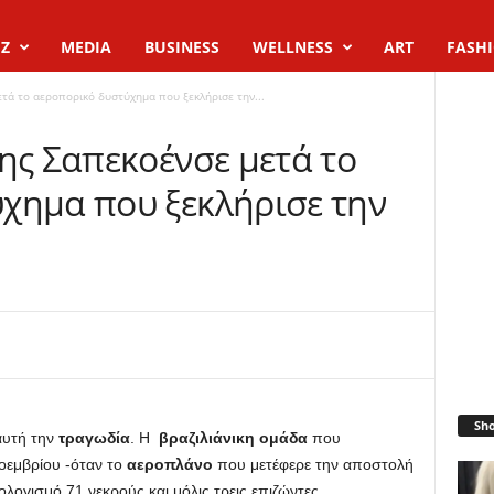
Z
MEDIA
BUSINESS
WELLNESS
ART
FASH
τά το αεροπορικό δυστύχημα που ξεκλήρισε την...
ης Σαπεκοένσε μετά το
χημα που ξεκλήρισε την
Sh
αυτή την
τραγωδία
. Η
βραζιλιάνικη ομάδα
που
οεμβρίου -όταν το
αεροπλάνο
που μετέφερε την αποστολή
ολογισμό 71 νεκρούς και μόλις τρεις επιζώντες