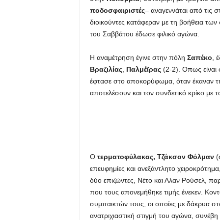
ποδοσφαιριστές
– αναγεννάται από τις στ
u
διοικούντες κατάφεραν με τη βοήθεια των
του Σαββάτου έδωσε φιλικό αγώνα.
Η αναμέτρηση έγινε στην πόλη
Σαπέκο
, 
Βραζιλίας
,
Παλμέϊρας
(2-2). Οπως είναι 
έφτασε στο αποκορύφωμα, όταν έκαναν την
αποτελέσουν και τον συνδετικό κρίκο με τ
Ο
τερματοφύλακας, Τζάκσον Φόλμαν
(
επευφημίες και ανεξάντλητο χειροκρότημα,
δύο επιζώντες, Νέτο και Αλαν Ρούσελ, π
που τους απονεμήθηκε τιμής ένεκεν. Κοντ
συμπαικτών τους, οι οποίες με δάκρυα στ
ανατριχιαστική στιγμή του αγώνα, συνέβη