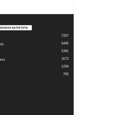
ΜΟΦΙΛΗ ΚΑΤΗΓΟΡΙΑ
7207
a
5445
biz
5391
1673
ess
1259
705