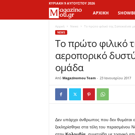
ΚΥΡΙΑΚΉ 9 ΑΥΓΟΎΣΤΟΥ 2026
ΑΡΧΙΚΉ
SHOWBI
M
a
Αρχική
News
Το πρώτο φιλικό της Σαπεκοένσε με
NEWS
Το πρώτο φιλικό τ
g
αεροπορικό δυστύ
a
ομάδα
z
Από
Magazinomou Team
-
23 Ιανουαρίου 2017
i
n
o
M
Δεν υπάρχει άνθρωπος που δεν θυμάται 
ξεκληρίσθηκε στα τέλη του περασμένου Ν
o
στην
Κολομβία
, συνετρίβη με τραγικό απ