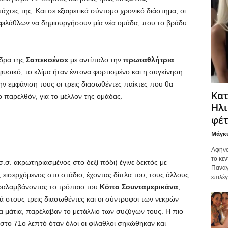
άχτες της. Και σε εξαιρετικά σύντομο χρονικό διάστημα, οι
 φιλάθλων να δημιουργήσουν μία νέα ομάδα, που το βράδυ
έδρα της
Σαπεκοένσε
με αντίπαλο την
πρωταθλήτρια
φυσικό, το κλίμα ήταν έντονα φορτισμένο και η συγκίνηση
 εμφάνιση τους οι τρεις διασωθέντες παίκτες που θα
Κατ
ο παρελθόν, για το μέλλον της ομάδας.
Ηλι
φέτ
Μάγκ
Αφήνο
το κεν
σ.σ. ακρωτηριασμένος στο δεξί πόδι) έγινε δεκτός με
Παναγ
 εισερχόμενος στο στάδιο, έχοντας δίπλα του, τους άλλους
επιλέ
αραλαμβάνοντας το τρόπαιο του
Κόπα Σουνταμερικάνα
,
ά στους τρεις διασωθέντες και οι σύντροφοι των νεκρών
α μάτια, παρέλαβαν το μετάλλιο των συζύγων τους. Η πιο
 στο 71ο λεπτό όταν όλοι οι φίλαθλοι σηκώθηκαν και