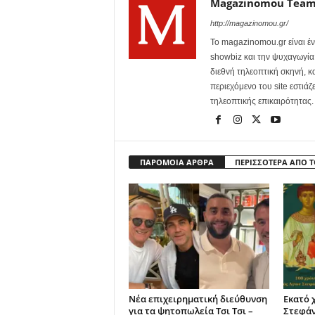
Magazinomou Tea
http://magazinomou.gr/
Το magazinomou.gr είναι έν
showbiz και την ψυχαγωγία. 
διεθνή τηλεοπτική σκηνή, 
περιεχόμενο του site εστιάζ
τηλεοπτικής επικαιρότητας.
ΠΑΡΟΜΟΙΑ ΑΡΘΡΑ
ΠΕΡΙΣΣΟΤΕΡΑ ΑΠΟ 
Νέα επιχειρηματική διεύθυνση
Εκατό 
για τα ψητοπωλεία Τσι Τσι –
Στεφά