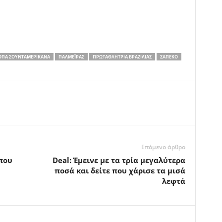
ΌΠΑ ΣΟΥΝΤΑΜΕΡΙΚΆΝΑ
ΠΑΛΜΈΪΡΑΣ
ΠΡΩΤΑΘΛΉΤΡΙΑ ΒΡΑΖΙΛΊΑΣ
ΣΑΠΈΚΟ
Επόμενο άρθρο
που
Deal: Έμεινε με τα τρία μεγαλύτερα
ποσά και δείτε που χάρισε τα μισά
λεφτά