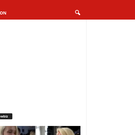
ION
owbiz