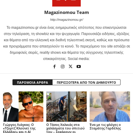
Magazinomou Team
http://magazinomou.gr/
Το magazinomou.gr είναι ένας ενημερωτικός ιστότοπος που επικεντρώνεται
στην τηλεόραση, τη showbiz και την ψυχαγωγία. Παρουσιάζει ειδήσεις, εξελίξεις
και θέματα από την ελληνική και διεθνή τηλεοπτική σκηνή, καθώς και πρόσωπα
και προγράμματα που απασχολούν το κοινό. Το περιεχόμενο του site εστιάζει σε
δημοφιλείς σειρές, reality shows και θέματα της σύγχρονης τηλεοπτικής
επικαιρότητας. Social media:
ΠΑΡΟΜΟΙΑ ΑΡΘΡΑ
ΠΕΡΙΣΣΟΤΕΡΑ ΑΠΟ ΤΟΝ ΔΗΜΙΟΥΡΓΟ
Γιώργος Λιάγκας: Ο
Ο Τάσος Χαλκιάς στα
Ένα με τις φλόγες ο
«Τζορτζ Κλούνεϊ της
χαλάσματα του σπιτιού
Σταμάτης Γαρδέλης
Ελλάδας» και η AI
του – Σοκάρουν οι