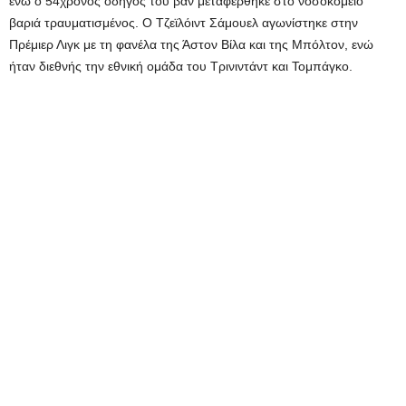
ενώ ο 54χρονος οδηγός του βαν μεταφέρθηκε στο νοσοκομείο
βαριά τραυματισμένος. Ο Τζεϊλόιντ Σάμουελ αγωνίστηκε στην
Πρέμιερ Λιγκ με τη φανέλα της Άστον Βίλα και της Μπόλτον, ενώ
ήταν διεθνής την εθνική ομάδα του Τρινιντάντ και Τομπάγκο.