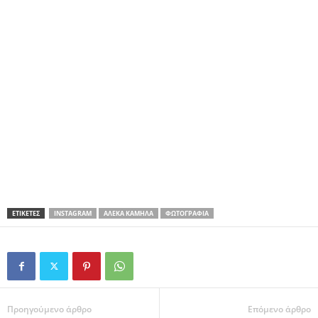
ΕΤΙΚΕΤΕΣ
INSTAGRAM
ΑΛΈΚΑ ΚΑΜΗΛΆ
ΦΩΤΟΓΡΑΦΊΑ
Προηγούμενο άρθρο
Επόμενο άρθρο