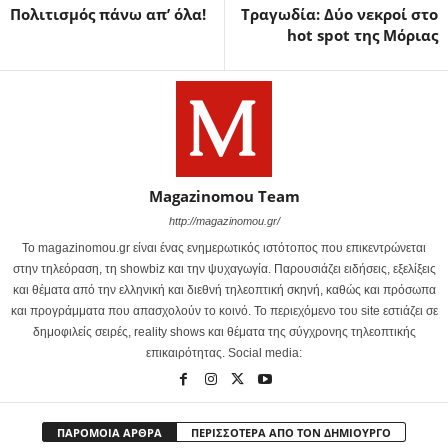
Πολιτισμός πάνω απ’ όλα!
Τραγωδία: Δύο νεκροί στο
hot spot της Μόριας
Magazinomou Team
http://magazinomou.gr/
Το magazinomou.gr είναι ένας ενημερωτικός ιστότοπος που επικεντρώνεται
στην τηλεόραση, τη showbiz και την ψυχαγωγία. Παρουσιάζει ειδήσεις, εξελίξεις
και θέματα από την ελληνική και διεθνή τηλεοπτική σκηνή, καθώς και πρόσωπα
και προγράμματα που απασχολούν το κοινό. Το περιεχόμενο του site εστιάζει σε
δημοφιλείς σειρές, reality shows και θέματα της σύγχρονης τηλεοπτικής
επικαιρότητας. Social media:
ΠΑΡΟΜΟΙΑ ΑΡΘΡΑ
ΠΕΡΙΣΣΟΤΕΡΑ ΑΠΟ ΤΟΝ ΔΗΜΙΟΥΡΓΟ