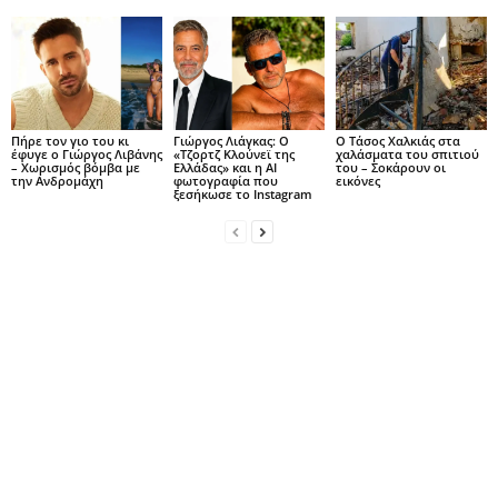
Πήρε τον γιο του κι
Γιώργος Λιάγκας: Ο
Ο Τάσος Χαλκιάς στα
έφυγε ο Γιώργος Λιβάνης
«Τζορτζ Κλούνεϊ της
χαλάσματα του σπιτιού
– Χωρισμός βόμβα με
Ελλάδας» και η AI
του – Σοκάρουν οι
την Ανδρομάχη
φωτογραφία που
εικόνες
ξεσήκωσε το Instagram