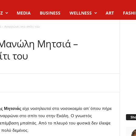
Z
MEDIA
BUSINESS
WELLNESS
ART
FASH
 – Αναρρώνει στο σπίτι του
 Μανώλη Μητσιά –
τι του
ς Μητσιάς
είχε νοσηλευτεί στο νοσοκοεμίο απ΄όπου πήρε
αναρρώνει στο σπίτι του στην Εκάλη. Ο γνωστός
Sh
 επέμβαση μπαϊπάς. Από το πλευρό του φυσικά δεν έλειψε
ι πολύ δεμένος.