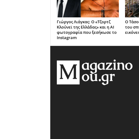
Γιώργος Λιάγκας: Ο «Τζορτζ
Ο Τάσο
Κλούνεϊ της Ελλάδας» και η AI
του σπ
φωτογραφία που ξεσήκωσε το
εικόνε
Instagram