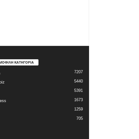
ΜΟΦΙΛΗ ΚΑΤΗΓΟΡΙΑ
7207
a
5440
biz
5391
1673
ess
1259
705