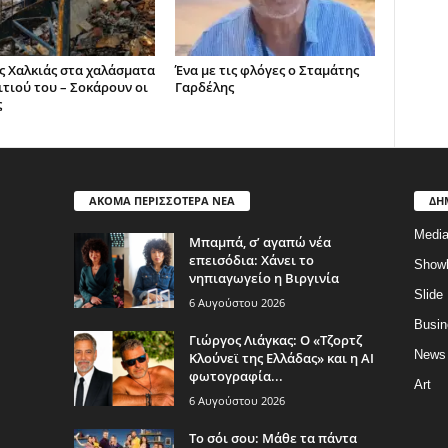
ς Χαλκιάς στα χαλάσματα
Ένα με τις φλόγες ο Σταμάτης
ιτιού του – Σοκάρουν οι
Γαρδέλης
ς
ΑΚΟΜΑ ΠΕΡΙΣΣΟΤΕΡΑ ΝΕΑ
ΔΗ
Medi
Μπαμπά, σ’ αγαπώ νέα
επεισόδια: Χάνει το
Show
νηπιαγωγείο η Βιργινία
Slide
6 Αυγούστου 2026
Busin
Γιώργος Λιάγκας: Ο «Τζορτζ
News
Κλούνεϊ της Ελλάδας» και η AI
φωτογραφία...
Art
6 Αυγούστου 2026
Το σόι σου: Μάθε τα πάντα