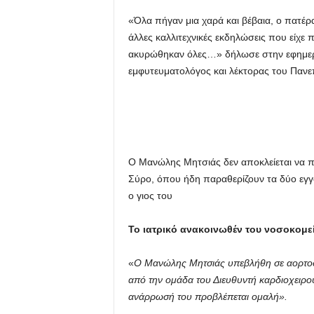
«Όλα πήγαν μια χαρά και βέβαια, ο πατέρα
u
άλλες καλλιτεχνικές εκδηλώσεις που είχε π
ακυρώθηκαν όλες…» δήλωσε στην εφημερίδ
εμφυτευματολόγος και λέκτορας του Πανε
Ο Μανώλης Μητσιάς δεν αποκλείεται να πε
Σύρο, όπου ήδη παραθερίζουν τα δύο εγγον
ο γιος του
Το ιατρικό ανακοινωθέν του νοσοκομε
«
Ο Μανώλης Μητσιάς υπεβλήθη σε αορτοσ
από την ομάδα του Διευθυντή καρδιοχειρο
ανάρρωσή του προβλέπεται ομαλή».