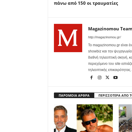
πάνω από 150 οι τραυματίες
Magazinomou Tea
http://magazinomou.gr/
Το magazinomou.gr είναι έν
showbiz και την ψυχαγωγία. 
διεθνή τηλεοπτική σκηνή, 
περιεχόμενο του site εστιάζ
τηλεοπτικής επικαιρότητας.
ΠΑΡΟΜΟΙΑ ΑΡΘΡΑ
ΠΕΡΙΣΣΟΤΕΡΑ ΑΠΟ 