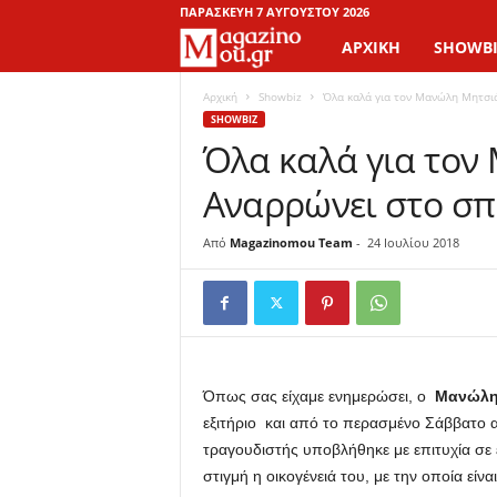
ΠΑΡΑΣΚΕΥΉ 7 ΑΥΓΟΎΣΤΟΥ 2026
ΑΡΧΙΚΉ
SHOWBI
M
a
Αρχική
Showbiz
Όλα καλά για τον Μανώλη Μητσιά
SHOWBIZ
Όλα καλά για τον
g
Αναρρώνει στο σπί
a
z
Από
Magazinomou Team
-
24 Ιουλίου 2018
i
n
o
Όπως σας είχαμε ενημερώσει, ο
Μανώλη
εξιτήριο και από το περασμένο Σάββατο 
M
τραγουδιστής υποβλήθηκε με επιτυχία σε
στιγμή η οικογένειά του, με την οποία είνα
o