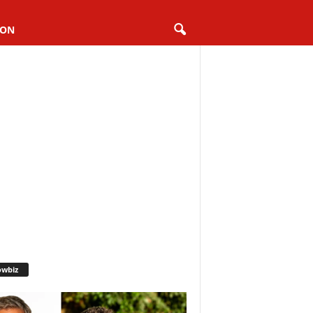
ION
owbiz