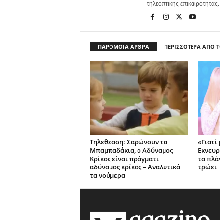
τηλεοπτικής επικαιρότητας.
ΠΑΡΟΜΟΙΑ ΑΡΘΡΑ
ΠΕΡΙΣΣΟΤΕΡΑ ΑΠΟ 
Τηλεθέαση: Σαρώνουν τα
«Γιατί 
Μπαμπαδάκια, ο Αδύναμος
Εκνευρ
Κρίκος είναι πράγματι
τα πλά
αδύναμος κρίκος – Αναλυτικά
τρώει
τα νούμερα