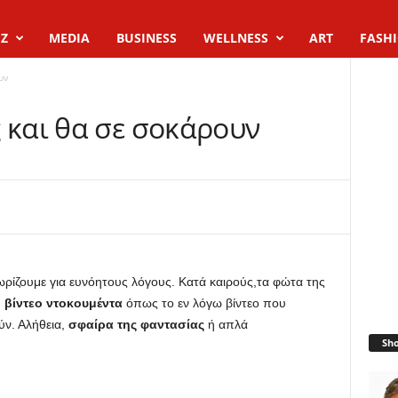
Z
MEDIA
BUSINESS
WELLNESS
ART
FASH
υν
 και θα σε σοκάρουν
ίζουμε για ευνόητους λόγους. Κατά καιρούς,τα φώτα της
,
βίντεο
ντοκουμέντα
όπως το εν λόγω βίντεο που
ν. Αλήθεια,
σφαίρα
της
φαντασίας
ή απλά
Sh