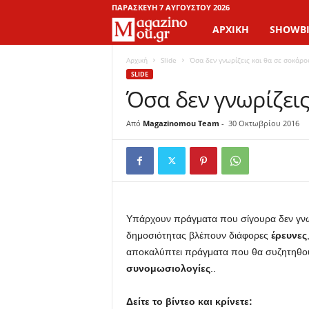
ΠΑΡΑΣΚΕΥΉ 7 ΑΥΓΟΎΣΤΟΥ 2026
ΑΡΧΙΚΉ
SHOWBI
M
a
Αρχική
Slide
Όσα δεν γνωρίζεις και θα σε σοκάρο
SLIDE
Όσα δεν γνωρίζεις
g
a
Από
Magazinomou Team
-
30 Οκτωβρίου 2016
z
i
n
Υπάρχουν πράγματα που σίγουρα δεν γνωρ
δημοσιότητας βλέπουν διάφορες
έρευνες
o
αποκαλύπτει πράγματα που θα συζητηθού
συνομωσιολογίες
..
M
Δείτε το βίντεο και κρίνετε:
o