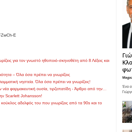
AFZwCh-E
Γιώ
ίζεις για τον γνωστό ηθοποιό-σκηνοθέτη από 8 Λέξεις και
Κλο
φωτ
τητα – Όλα όσα πρέπει να γνωρίζεις
Maga
ειμματική νηστεία. Όλα όσα πρέπει να γνωρίζεις!
Ένα α
ην νέα φαρμακευτική ουσία, τιρζεπατίδη - Άρθρο από την…
Γιώργ
ην Scarlett Johansson!
κούκλος αδελφός του που γνωρίζεις από τα 90s και το