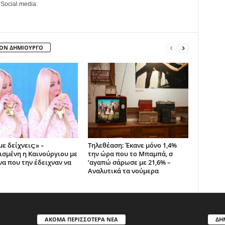
 Social media:
ΤΟΝ ΔΗΜΙΟΥΡΓΟ
με δείχνεις;» –
Τηλεθέαση: Έκανε μόνο 1,4%
ισμένη η Καινούργιου με
την ώρα που το Μπαμπά, σ
να που την έδειχναν να
’αγαπώ σάρωσε με 21,6% –
Αναλυτικά τα νούμερα
ΑΚΟΜΑ ΠΕΡΙΣΣΟΤΕΡΑ ΝΕΑ
ΔΗ