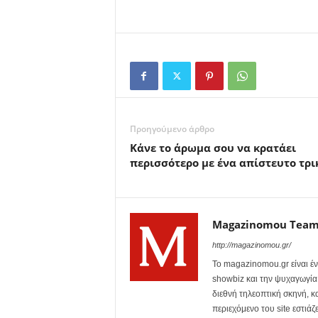
Προηγούμενο άρθρο
Κάνε το άρωμα σου να κρατάει
περισσότερο με ένα απίστευτο τρι
Magazinomou Tea
http://magazinomou.gr/
Το magazinomou.gr είναι έν
showbiz και την ψυχαγωγία. 
διεθνή τηλεοπτική σκηνή, 
περιεχόμενο του site εστιάζ