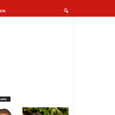
ION
owbiz