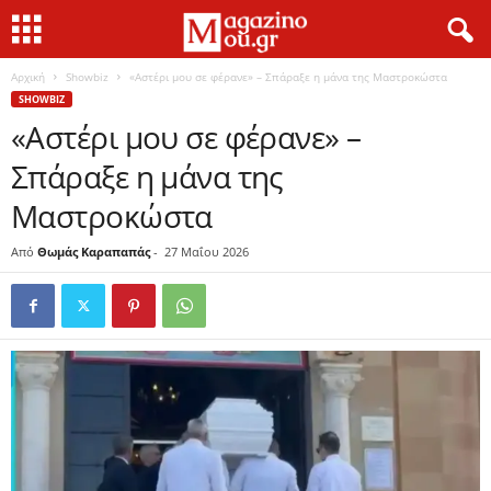
Αρχική
Showbiz
«Αστέρι μου σε φέρανε» – Σπάραξε η μάνα της Μαστροκώστα
SHOWBIZ
«Αστέρι μου σε φέρανε» –
Σπάραξε η μάνα της
Μαστροκώστα
Από
Θωμάς Καραπαπάς
-
27 Μαΐου 2026