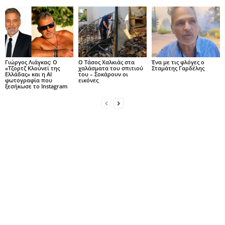
Γιώργος Λιάγκας: Ο
Ο Τάσος Χαλκιάς στα
Ένα με τις φλόγες ο
«Τζορτζ Κλούνεϊ της
χαλάσματα του σπιτιού
Σταμάτης Γαρδέλης
Ελλάδας» και η AI
του – Σοκάρουν οι
φωτογραφία που
εικόνες
ξεσήκωσε το Instagram