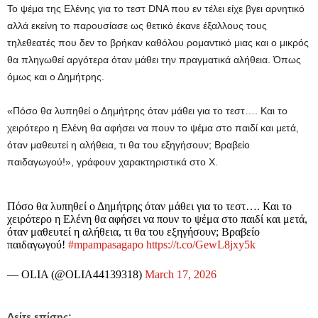
Το ψέμα της Ελένης για το τεστ DNA που εν τέλει είχε βγει αρνητικό
αλλά εκείνη το παρουσίασε ως θετικό έκανε έξαλλους τους
τηλεθεατές που δεν το βρήκαν καθόλου ρομαντικό μιας και ο μικρός
θα πληγωθεί αργότερα όταν μάθει την πραγματικά αλήθεια. Όπως
όμως και ο Δημήτρης.
«Πόσο θα λυπηθεί ο Δημήτρης όταν μάθει για το τεστ…. Και το
χειρότερο η Ελένη θα αφήσει να πουν το ψέμα στο παιδί και μετά,
όταν μαθευτεί η αλήθεια, τι θα του εξηγήσουν; Βραβείο
παιδαγωγού!», γράφουν χαρακτηριστικά στο Χ.
Πόσο θα λυπηθεί ο Δημήτρης όταν μάθει για το τεστ…. Και το
χειρότερο η Ελένη θα αφήσει να πουν το ψέμα στο παιδί και μετά,
όταν μαθευτεί η αλήθεια, τι θα του εξηγήσουν; Βραβείο
παιδαγωγού!
#mpampasagapo
https://t.co/GewL8jxy5k
— OLIA (@OLIA44139318)
March 17, 2026
Δείτε επίσης: