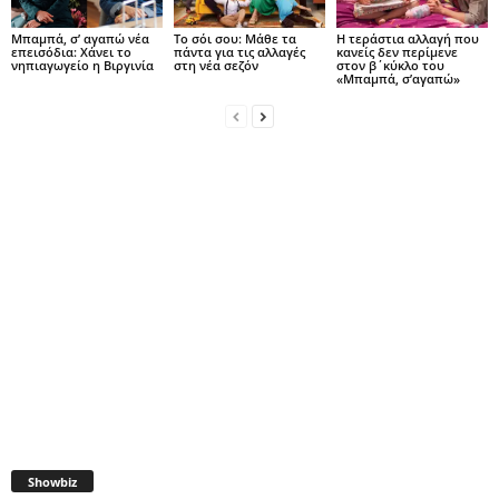
Μπαμπά, σ’ αγαπώ νέα
Το σόι σου: Μάθε τα
Η τεράστια αλλαγή που
επεισόδια: Χάνει το
πάντα για τις αλλαγές
κανείς δεν περίμενε
νηπιαγωγείο η Βιργινία
στη νέα σεζόν
στον β΄κύκλο του
«Μπαμπά, σ’αγαπώ»
Showbiz