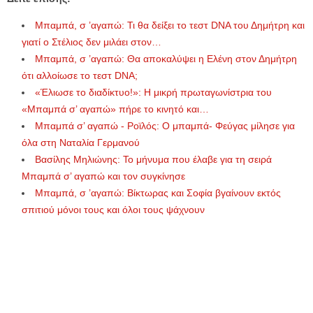
Μπαμπά, σ ’αγαπώ: Τι θα δείξει το τεστ DNA του Δημήτρη και
γιατί ο Στέλιος δεν μιλάει στον…
Μπαμπά, σ ’αγαπώ: Θα αποκαλύψει η Ελένη στον Δημήτρη
ότι αλλοίωσε το τεστ DNA;
«Έλιωσε το διαδίκτυο!»: Η μικρή πρωταγωνίστρια του
«Μπαμπά σ’ αγαπώ» πήρε το κινητό και…
Μπαμπά σ’ αγαπώ - Ροϊλός: Ο μπαμπά- Φεύγας μίλησε για
όλα στη Ναταλία Γερμανού
Βασίλης Μηλιώνης: Το μήνυμα που έλαβε για τη σειρά
Μπαμπά σ’ αγαπώ και τον συγκίνησε
Μπαμπά, σ ’αγαπώ: Βίκτωρας και Σοφία βγαίνουν εκτός
σπιτιού μόνοι τους και όλοι τους ψάχνουν