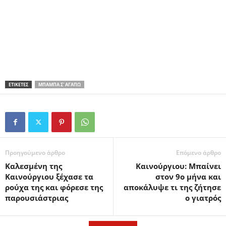
ΕΤΙΚΕΤΕΣ
ΜΠΑΜΠΆ Σ' ΑΓΑΠΏ
Προηγούμενο άρθρο
Επόμενο άρθρο
Καλεσμένη της
Καινούργιου: Μπαίνει
Καινούργιου ξέχασε τα
στον 9ο μήνα και
ρούχα της και φόρεσε της
αποκάλυψε τι της ζήτησε
παρουσιάστριας
ο γιατρός