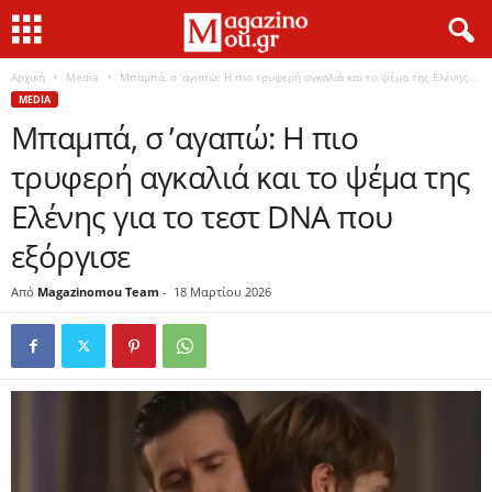
Αρχική
Media
Μπαμπά, σ ’αγαπώ: Η πιο τρυφερή αγκαλιά και το ψέμα της Ελένης...
MEDIA
Μπαμπά, σ ’αγαπώ: Η πιο
τρυφερή αγκαλιά και το ψέμα της
Ελένης για το τεστ DNA που
εξόργισε
Από
Magazinomou Team
-
18 Μαρτίου 2026