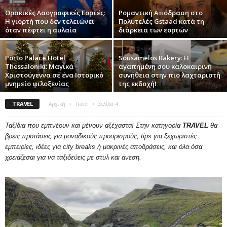
Θρακικές Λαογραφικές Εορτές:
Ρομαντική Απόδραση στο
Η γιορτή που δεν τελειώνει
Πολυτελές Gstaad κατά τη
όταν πέφτει η αυλαία
διάρκεια των εορτών
Porto Palace Hotel
Sousamelos Bakery: Η
Thessaloniki: Μαγικά
αγαπημένη σου καλοκαιρινή
Χριστούγεννα σε ένα Ιστορικό
συνήθεια στην πιο λαχταριστή
μνημείο φιλοξενίας
της εκδοχή!
TRAVEL
Αρχική
Travel
Σελίδα 4
Ταξίδια που εμπνέουν και μένουν αξέχαστα! Στην κατηγορία
TRAVEL
θα
βρεις προτάσεις για μοναδικούς προορισμούς, tips για ξεχωριστές
εμπειρίες, ιδέες για city breaks ή μακρινές αποδράσεις, και όλα όσα
χρειάζεσαι για να ταξιδεύεις με στυλ και άνεση.