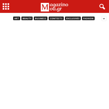
ART
BEAUTY
BUSINESS
CONTESTS
EXCLUSIVES
FASHION