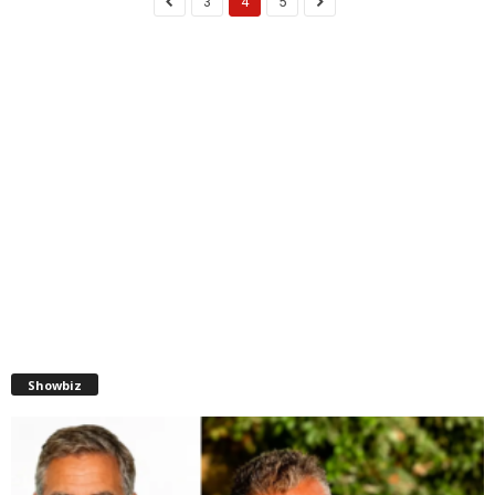
3
4
5
Showbiz