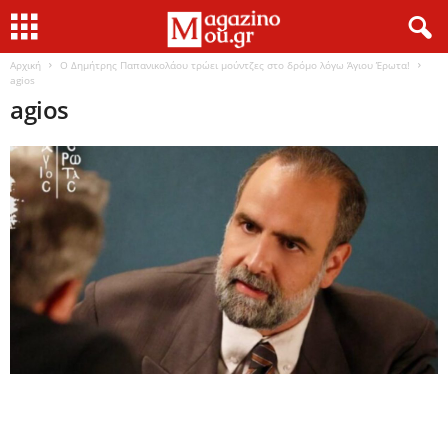
Αρχική
Ο Δημήτρης Παπανικολάου τρώει μούντζες στο δρόμο λόγω Άγιου Έρωτα!
agios
agios