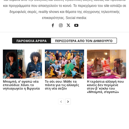
και προγράμματα που απασχολούν το κοινό. Το περιεχόμενο του site εστιάζει σε
δημοφιλείς σειρές, reality shows και θέματα της σύγχρονης τηλεοπτικής
επικαιρότητας. Social media:
ΠΑΡΟΜΟΙΑ ΑΡΘΡΑ
ΠΕΡΙΣΣΟΤΕΡΑ ΑΠΟ ΤΟΝ ΔΗΜΙΟΥΡΓΟ
Μπαμπά, σ’ αγαπώ νέα
Το σόι σου: Μάθε τα
Η τεράστια αλλαγή που
επεισόδια: Χάνει το
πάντα για τις αλλαγές
κανείς δεν περίμενε
νηπιαγωγείο η Βιργινία
στη νέα σεζόν
στον β΄κύκλο του
«Μπαμπά, σ’αγαπώ»