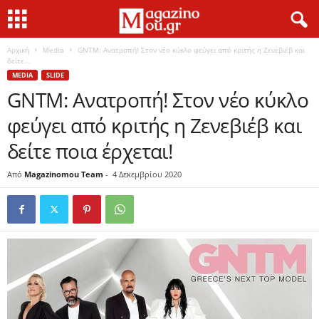
Αρχική
Media
GNTM: Ανατροπή! Στον νέο κύκλο φεύγει από κριτής η Ζενεβιέβ και
δείτε...
MEDIA
SLIDE
GNTM: Ανατροπή! Στον νέο κύκλο
φεύγει από κριτής η Ζενεβιέβ και
δείτε ποια έρχεται!
Από
Magazinomou Team
-
4 Δεκεμβρίου 2020