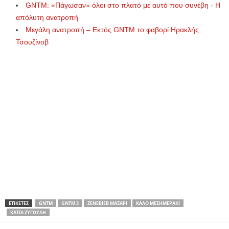
GNTM: «Πάγωσαν» όλοι στο πλατό με αυτό που συνέβη - Η
απόλυτη ανατροπή
Μεγάλη ανατροπή – Εκτός GNTM το φαβορί Ηρακλής
Τσουζίνοβ
ΕΤΙΚΕΤΕΣ
GNTM
GNTM 3
ΖΕΝΕΒΙΈΒ ΜΑΖΑΡΊ
ΚΑΛΌ ΜΕΣΗΜΕΡΆΚΙ
ΚΆΤΙΑ ΖΥΓΟΎΛΗ