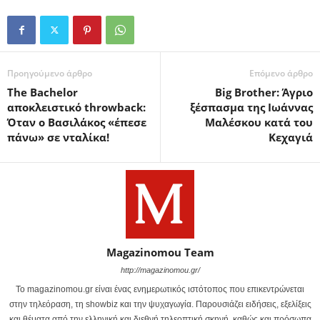
Προηγούμενο άρθρο
Επόμενο άρθρο
The Bachelor
Big Brother: Άγριο
αποκλειστικό throwback:
ξέσπασμα της Ιωάννας
Όταν ο Βασιλάκος «έπεσε
Μαλέσκου κατά του
πάνω» σε νταλίκα!
Κεχαγιά
Magazinomou Team
http://magazinomou.gr/
Το magazinomou.gr είναι ένας ενημερωτικός ιστότοπος που επικεντρώνεται
στην τηλεόραση, τη showbiz και την ψυχαγωγία. Παρουσιάζει ειδήσεις, εξελίξεις
και θέματα από την ελληνική και διεθνή τηλεοπτική σκηνή, καθώς και πρόσωπα