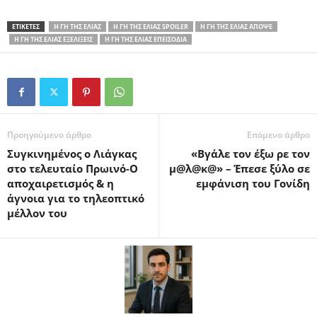
ΕΤΙΚΕΤΕΣ
Η ΓΗ ΤΗΣ ΕΛΙΆΣ
Η ΓΗ ΤΗΣ ΕΛΙΆΣ SPOILER
Η ΓΗ ΤΗΣ ΕΛΙΆΣ ΑΠΌΨΕ
Η ΓΗ ΤΗΣ ΕΛΙΆΣ ΕΞΕΛΊΞΕΙΣ
Η ΓΗ ΤΗΣ ΕΛΙΆΣ ΕΠΕΙΣΌΔΙΑ
Προηγούμενο άρθρο
Επόμενο άρθρο
Συγκινημένος ο Λιάγκας
«Βγάλε τον έξω ρε τον
στο τελευταίο Πρωινό-Ο
μ@λ@κ@» – Έπεσε ξύλο σε
αποχαιρετισμός & η
εμφάνιση του Γονίδη
άγνοια για το τηλεοπτικό
μέλλον του