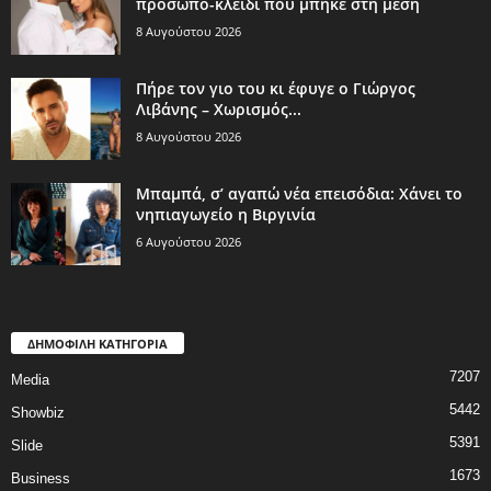
πρόσωπο-κλειδί που μπήκε στη μέση
8 Αυγούστου 2026
Πήρε τον γιο του κι έφυγε ο Γιώργος
Λιβάνης – Χωρισμός...
8 Αυγούστου 2026
Μπαμπά, σ’ αγαπώ νέα επεισόδια: Χάνει το
νηπιαγωγείο η Βιργινία
6 Αυγούστου 2026
ΔΗΜΟΦΙΛΗ ΚΑΤΗΓΟΡΙΑ
7207
Media
5442
Showbiz
5391
Slide
1673
Business