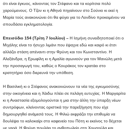
ότι είναι έγκυος, κάνοντας τον Στέφανο και τα κορίτσια πολύ
χαρούμενους. Ο Τζον κι η Αθηνά πηγαίνουν στο Σούνιο κι εκεί η
Μαρία τούς ανακοινώνει ότι θα φύγει για το Λονδίνο προκειμένου να
σπουδάσει εγκληματολογία.
Επεισόδιο 154 (Τρίτη 7 Ιουλίου)
–
Η Ισμήνη συνειδητοποιεί ότι ο
Μιχάλης είναι το ήσυχο λιμάνι που έψαχνε εδώ και καιρό κι έτσι
αλλάζει στάση απέναντι στην Φρύνη και τον Κωνσταντίνο. Η
Αλεξάνδρα, η Ερωφίλη κι η Αμαλία αγωνιούν για τον Μανώλη μετά
την προσαγωγή του, καθώς ο Κουράκος τον κρατάει στο
κρατητήριο όσο διερευνά την υπόθεση.
Η Βασιλική κι ο Στέφανος ανακοινώνουν τα νέα της εγκυμοσύνης
στην οικογένεια και η Χάιδω πλέει σε πελάγη ευτυχίας. Η Μαργαρίτα
κι η Αναστασία εξομολογούνται η μια στην άλλη την ύπαρξη νέων
συντρόφων, κλείνοντας οριστικά την παρεξήγηση που είχε
δημιουργηθεί ανάμεσά τους. Η Φιλιώ εκφράζει την επιθυμία να
δουλέψει το καλοκαίρι στο καφενείο του Πότη κι εκείνος το δέχεται
με χαρά. Η Φρύνη πουλάει το ανθοπωλείο στη Χρυσούλα και