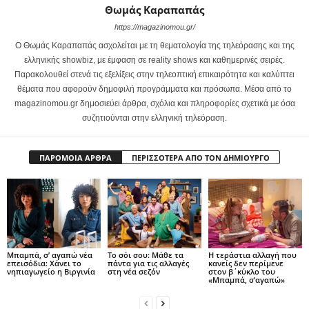
Θωμάς Καραπαπάς
https://magazinomou.gr/
Ο Θωμάς Καραπαπάς ασχολείται με τη θεματολογία της τηλεόρασης και της
ελληνικής showbiz, με έμφαση σε reality shows και καθημερινές σειρές.
Παρακολουθεί στενά τις εξελίξεις στην τηλεοπτική επικαιρότητα και καλύπτει
θέματα που αφορούν δημοφιλή προγράμματα και πρόσωπα. Μέσα από το
magazinomou.gr δημοσιεύει άρθρα, σχόλια και πληροφορίες σχετικά με όσα
συζητιούνται στην ελληνική τηλεόραση.
ΠΑΡΟΜΟΙΑ ΑΡΘΡΑ
ΠΕΡΙΣΣΟΤΕΡΑ ΑΠΟ ΤΟΝ ΔΗΜΙΟΥΡΓΟ
Μπαμπά, σ’ αγαπώ νέα
Το σόι σου: Μάθε τα
Η τεράστια αλλαγή που
επεισόδια: Χάνει το
πάντα για τις αλλαγές
κανείς δεν περίμενε
νηπιαγωγείο η Βιργινία
στη νέα σεζόν
στον β΄κύκλο του
«Μπαμπά, σ’αγαπώ»