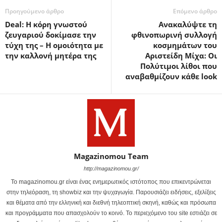
Προηγούμενο άρθρο
Επόμενο άρθρο
Deal: Η κόρη γνωστού
Ανακαλύψτε τη
ζευγαριού δοκίμασε την
φθινοπωρινή συλλογή
τύχη της – Η ομοιότητα με
κοσμημάτων του
την καλλονή μητέρα της
Αριστείδη Μίχα: Οι
Πολύτιμοι λίθοι που
αναβαθμίζουν κάθε look
Magazinomou Team
http://magazinomou.gr/
Το magazinomou.gr είναι ένας ενημερωτικός ιστότοπος που επικεντρώνεται
στην τηλεόραση, τη showbiz και την ψυχαγωγία. Παρουσιάζει ειδήσεις, εξελίξεις
και θέματα από την ελληνική και διεθνή τηλεοπτική σκηνή, καθώς και πρόσωπα
και προγράμματα που απασχολούν το κοινό. Το περιεχόμενο του site εστιάζει σε