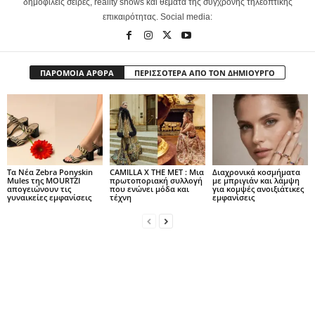
δημοφιλείς σειρές, reality shows και θέματα της σύγχρονης τηλεοπτικής
επικαιρότητας. Social media:
ΠΑΡΟΜΟΙΑ ΑΡΘΡΑ
ΠΕΡΙΣΣΟΤΕΡΑ ΑΠΟ ΤΟΝ ΔΗΜΙΟΥΡΓΟ
Τα Νέα Zebra Ponyskin
CAMILLA Χ THE MET : Μια
Διαχρονικά κοσμήματα
Mules της MOURTZI
πρωτοποριακή συλλογή
με μπριγιάν και λάμψη
απογειώνουν τις
που ενώνει μόδα και
για κομψές ανοιξιάτικες
γυναικείες εμφανίσεις
τέχνη
εμφανίσεις