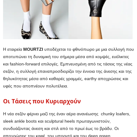
Η εταιρεία
MOURTZI
υποδέχεται το φθινόπωρο με μια συλλογή που
αποτυπώνει τη δυναμική του σήμερα μέσα από κομψές, ευέλικτες
και fashion-forward επιλογές. Εμπνευσμένη από τις τάσεις της νέας
σεζόν, η συλλογή επαναπροσδιορίζει την έννοια της άνεσης και της
θηλυκότητας μέσα από καθαρές γραμμές, earthy αποχρώσεις και
υφές που αποπνέουν πολυτέλεια.
Οι Τάσεις που Κυριαρχούν
Η νέα σεζόν φέρνει μαζί της έναν αέρα ανανέωσης chunky loafers,
sleek ankle boots και sculptural heels πρωταγωνιστούν,
συνδυάζοντας άνεση και στιλ από το πρωί έως το βράδυ. Οι
αποχρώσεις του καφέ, του μπορντό και του deep green