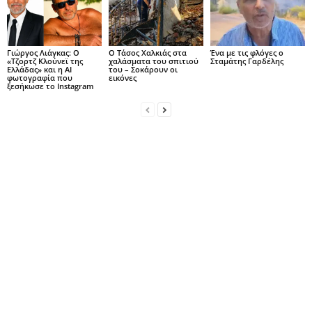
Γιώργος Λιάγκας: Ο
Ο Τάσος Χαλκιάς στα
Ένα με τις φλόγες ο
«Τζορτζ Κλούνεϊ της
χαλάσματα του σπιτιού
Σταμάτης Γαρδέλης
Ελλάδας» και η AI
του – Σοκάρουν οι
φωτογραφία που
εικόνες
ξεσήκωσε το Instagram