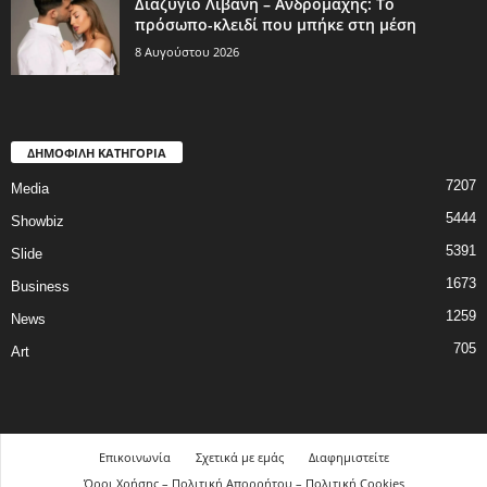
Διαζύγιο Λιβάνη – Ανδρομάχης: Το
πρόσωπο-κλειδί που μπήκε στη μέση
8 Αυγούστου 2026
ΔΗΜΟΦΙΛΗ ΚΑΤΗΓΟΡΙΑ
7207
Media
5444
Showbiz
5391
Slide
1673
Business
1259
News
705
Art
Επικοινωνία
Σχετικά με εμάς
Διαφημιστείτε
Όροι Χρήσης – Πολιτική Απορρήτου – Πολιτική Cookies