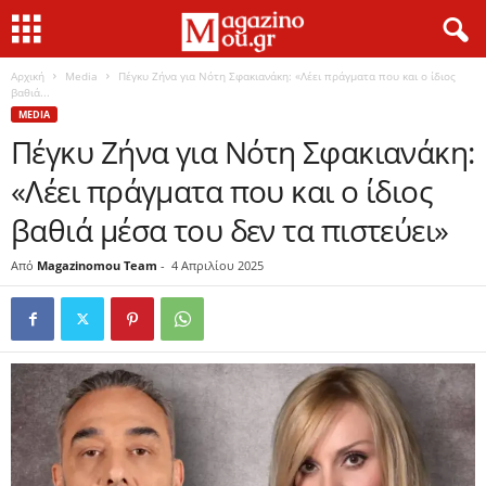
Αρχική
Media
Πέγκυ Ζήνα για Νότη Σφακιανάκη: «Λέει πράγματα που και ο ίδιος
βαθιά...
MEDIA
Πέγκυ Ζήνα για Νότη Σφακιανάκη:
«Λέει πράγματα που και ο ίδιος
βαθιά μέσα του δεν τα πιστεύει»
Από
Magazinomou Team
-
4 Απριλίου 2025