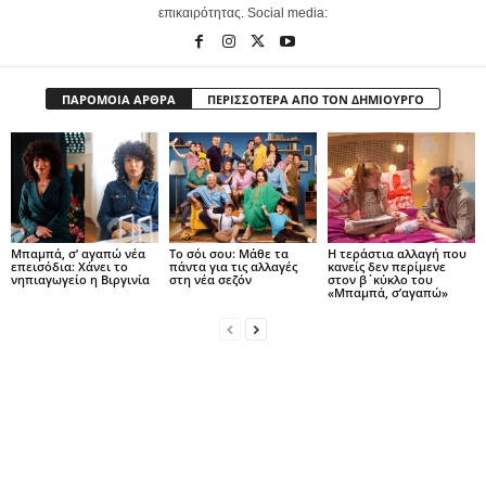
επικαιρότητας. Social media:
ΠΑΡΟΜΟΙΑ ΑΡΘΡΑ
ΠΕΡΙΣΣΟΤΕΡΑ ΑΠΟ ΤΟΝ ΔΗΜΙΟΥΡΓΟ
Μπαμπά, σ’ αγαπώ νέα
Το σόι σου: Μάθε τα
Η τεράστια αλλαγή που
επεισόδια: Χάνει το
πάντα για τις αλλαγές
κανείς δεν περίμενε
νηπιαγωγείο η Βιργινία
στη νέα σεζόν
στον β΄κύκλο του
«Μπαμπά, σ’αγαπώ»