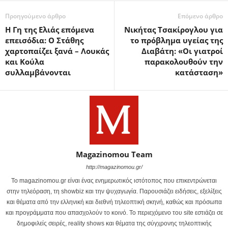
Προηγούμενο άρθρο
Επόμενο άρθρο
Η Γη της Ελιάς επόμενα
Νικήτας Τσακίρογλου για
επεισόδια: Ο Στάθης
το πρόβλημα υγείας της
χαρτοπαίζει ξανά – Λουκάς
Διαβάτη: «Οι γιατροί
και Κούλα
παρακολουθούν την
συλλαμβάνονται
κατάσταση»
Magazinomou Team
http://magazinomou.gr/
Το magazinomou.gr είναι ένας ενημερωτικός ιστότοπος που επικεντρώνεται
στην τηλεόραση, τη showbiz και την ψυχαγωγία. Παρουσιάζει ειδήσεις, εξελίξεις
και θέματα από την ελληνική και διεθνή τηλεοπτική σκηνή, καθώς και πρόσωπα
και προγράμματα που απασχολούν το κοινό. Το περιεχόμενο του site εστιάζει σε
δημοφιλείς σειρές, reality shows και θέματα της σύγχρονης τηλεοπτικής