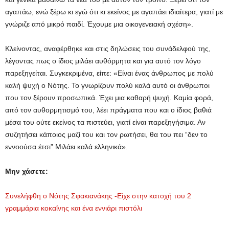
αγαπάω, ενώ ξέρω κι εγώ ότι κι εκείνος με αγαπάει ιδιαίτερα, γιατί με
γνώριζε από μικρό παιδί. Έχουμε μια οικογενειακή σχέση».
Κλείνοντας, αναφέρθηκε και στις δηλώσεις του συνάδελφού της,
λέγοντας πως ο ίδιος μιλάει αυθόρμητα και για αυτό τον λόγο
παρεξηγείται. Συγκεκριμένα, είπε: «Είναι ένας άνθρωπος με πολύ
καλή ψυχή ο Νότης. Το γνωρίζουν πολύ καλά αυτό οι άνθρωποι
που τον ξέρουν προσωπικά. Έχει μια καθαρή ψυχή. Καμία φορά,
από τον αυθορμητισμό του, λέει πράγματα που και ο ίδιος βαθιά
μέσα του ούτε εκείνος τα πιστεύει, γιατί είναι παρεξηγήσιμα. Αν
συζητήσει κάποιος μαζί του και τον ρωτήσει, θα του πει “δεν το
εννοούσα έτσι” Μιλάει καλά ελληνικά».
Μην χάσετε:
Συνελήφθη ο Νότης Σφακιανάκης -Είχε στην κατοχή του 2
γραμμάρια κοκαΐνης και ένα εννιάρι πιστόλι