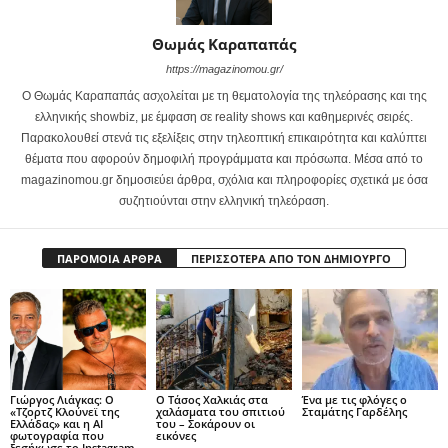
Θωμάς Καραπαπάς
https://magazinomou.gr/
Ο Θωμάς Καραπαπάς ασχολείται με τη θεματολογία της τηλεόρασης και της
ελληνικής showbiz, με έμφαση σε reality shows και καθημερινές σειρές.
Παρακολουθεί στενά τις εξελίξεις στην τηλεοπτική επικαιρότητα και καλύπτει
θέματα που αφορούν δημοφιλή προγράμματα και πρόσωπα. Μέσα από το
magazinomou.gr δημοσιεύει άρθρα, σχόλια και πληροφορίες σχετικά με όσα
συζητιούνται στην ελληνική τηλεόραση.
ΠΑΡΟΜΟΙΑ ΑΡΘΡΑ
ΠΕΡΙΣΣΟΤΕΡΑ ΑΠΟ ΤΟΝ ΔΗΜΙΟΥΡΓΟ
Γιώργος Λιάγκας: Ο
Ο Τάσος Χαλκιάς στα
Ένα με τις φλόγες ο
«Τζορτζ Κλούνεϊ της
χαλάσματα του σπιτιού
Σταμάτης Γαρδέλης
Ελλάδας» και η AI
του – Σοκάρουν οι
φωτογραφία που
εικόνες
ξεσήκωσε το Instagram