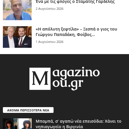
Ένα με τις φλόγες ο Σταμάτης Γαρδέλης
2 Αυγούστου 2026
«Η απόλυτη ξεφτίλα» – Ξεσπά ο γιος του
Γιώργου Παπαδάκη, Φοίβος...
1 Αυγούστου 2026
ΑΚΟΜΑ ΠΕΡΙΣΣΟΤΕΡΑ ΝΕΑ
Μπαμπά, σ’ αγαπώ νέα επεισόδια: Χάνει το
νηπιαγωγείο η Βιργινία