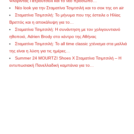
Φλορίντας Πετρουτσέλι και το νέο πρόσωπο…
Νέο look για την Σταματίνα Τσιμτσιλή και το σοκ της on air
Σταματίνα Τσιμτσιλή: Το μήνυμα που της έστειλε ο Ηλίας
Βρεττός και η αποκάλυψη για το…
Σταματίνα Τσιμτσιλή: Η συνάντηση με τον χολιγουντιανό
ηθοποιό, Adrien Brody στο κέντρο της Αθήνας
Σταματίνα Τσιμτσιλή: Το all time classic χτένισμα στα μαλλιά
της είναι η λύση για τις ημέρες…
Summer 24 MOURTZI Shoes Χ Σταματίνα Τσιμτσιλή – H
εντυπωσιακή Πανελλαδική καμπάνια για το…