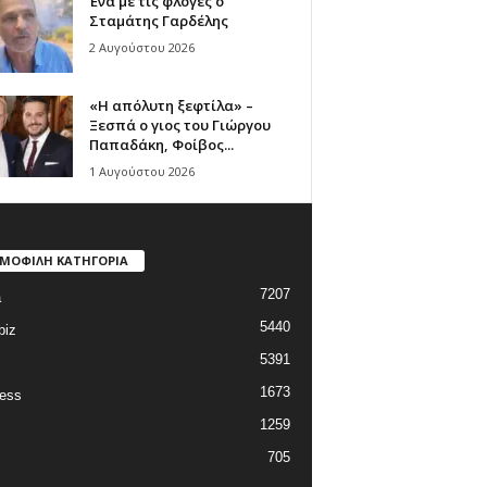
Ένα με τις φλόγες ο
Σταμάτης Γαρδέλης
2 Αυγούστου 2026
«Η απόλυτη ξεφτίλα» –
Ξεσπά ο γιος του Γιώργου
Παπαδάκη, Φοίβος...
1 Αυγούστου 2026
ΜΟΦΙΛΗ ΚΑΤΗΓΟΡΙΑ
7207
a
5440
biz
5391
1673
ess
1259
705