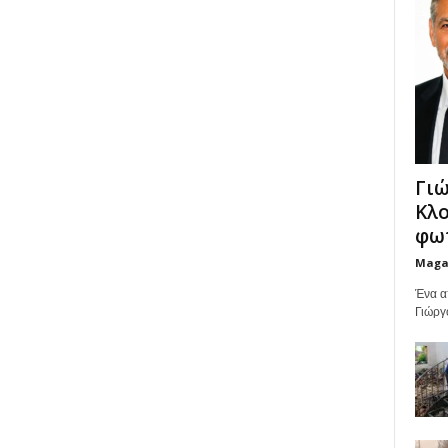
Γιώ
Κλο
φωτ
Maga
Ένα α
Γιώργ