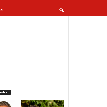
ON
owbiz