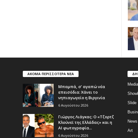
ΑΚΟΜΑ ΠΕΡΙΣΣΟΤΕΡΑ ΝΕΑ
ΔΗ
Medi
Μπαμπά, σ’ αγαπώ νέα
επεισόδια: Χάνει το
Show
νηπιαγωγείο η Βιργινία
Slide
6 Αυγούστου 2026
Busin
Γιώργος Λιάγκας: Ο «Τζορτζ
News
Κλούνεϊ της Ελλάδας» και η
AI φωτογραφία...
Art
6 Αυγούστου 2026