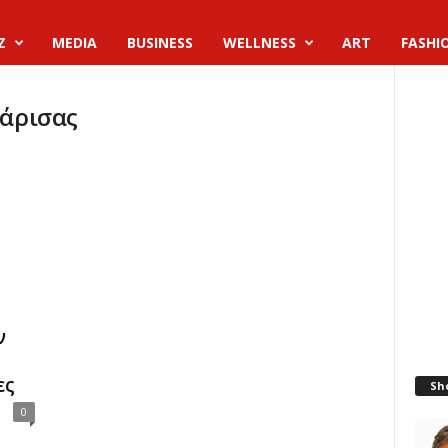
Z
MEDIA
BUSINESS
WELLNESS
ART
FASHI
Λάρισας
ν
ες
Sh
0