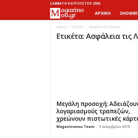
ΣΆΒΒΑΤΟ 8 ΑΥΓΟΎΣΤΟΥ 2026
ΑΡΧΙΚΉ
SHOWBI
M
a
Αρχική
Ετικέτες
Ασφάλεια τις Λάρισας
Ετικέτα: Ασφάλεια τις 
g
a
z
i
n
Μεγάλη προσοχή: Αδειάζου
o
λογαριασμούς τραπεζών,
χρεώνουν πιστωτικές κάρτ
M
Magazinomou Team
-
9 Δεκεμβρίου 2016
o