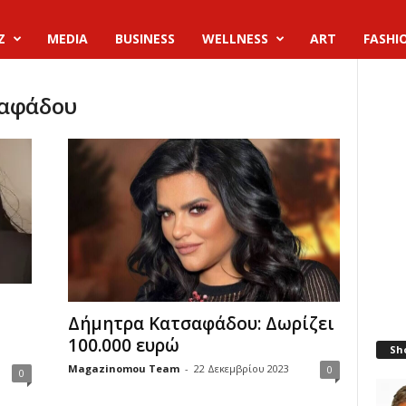
Z
MEDIA
BUSINESS
WELLNESS
ART
FASHI
σαφάδου
Δήμητρα Κατσαφάδου: Δωρίζει
100.000 ευρώ
Sh
Magazinomou Team
-
22 Δεκεμβρίου 2023
0
0