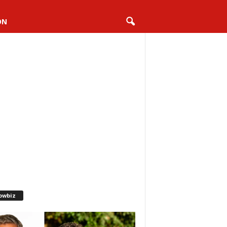
ON
owbiz