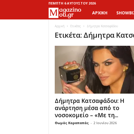
ΠΈΜΠΤΗ 6 ΑΥΓΟΎΣΤΟΥ 2026
ΑΡΧΙΚΉ
SHOWBI
M
a
Αρχική
Ετικέτες
Δήμητρα Κατσαφάδου
Ετικέτα: Δήμητρα Κατ
g
a
z
i
n
Δήμητρα Κατσαφάδου: Η
o
ανάρτηση μέσα από το
νοσοκομείο – «Με τη...
M
Θωμάς Καραπαπάς
-
2 Ιουνίου 2026
o