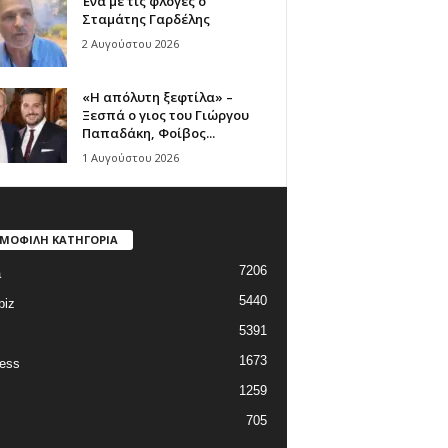
Ένα με τις φλόγες ο
Σταμάτης Γαρδέλης
2 Αυγούστου 2026
«Η απόλυτη ξεφτίλα» –
Ξεσπά ο γιος του Γιώργου
Παπαδάκη, Φοίβος...
1 Αυγούστου 2026
ΜΟΦΙΛΗ ΚΑΤΗΓΟΡΙΑ
7206
a
5440
biz
5391
1673
ess
1259
705