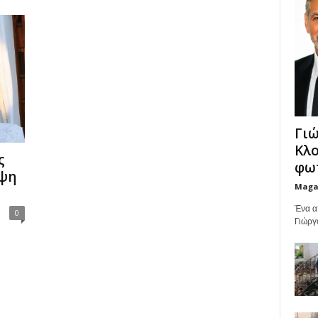
Γιώ
Κλο
ς
φωτ
υψη
Maga
Ένα α
0
Γιώργ