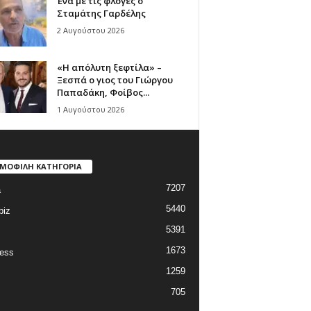
Ένα με τις φλόγες ο
Σταμάτης Γαρδέλης
2 Αυγούστου 2026
«Η απόλυτη ξεφτίλα» –
Ξεσπά ο γιος του Γιώργου
Παπαδάκη, Φοίβος...
1 Αυγούστου 2026
ΜΟΦΙΛΗ ΚΑΤΗΓΟΡΙΑ
7207
a
5440
biz
5391
1673
ess
1259
705