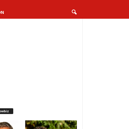
ON
owbiz