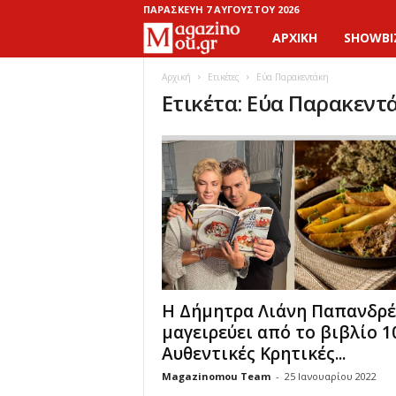
ΠΑΡΑΣΚΕΥΉ 7 ΑΥΓΟΎΣΤΟΥ 2026
ΑΡΧΙΚΉ
SHOWBI
M
a
Αρχική
Ετικέτες
Εύα Παρακεντάκη
Ετικέτα: Εύα Παρακεντ
g
a
z
i
n
Η Δήμητρα Λιάνη Παπανδρ
o
μαγειρεύει από το βιβλίο 1
M
Αυθεντικές Κρητικές...
Magazinomou Team
-
25 Ιανουαρίου 2022
o