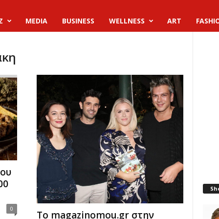
Z
MEDIA
BUSINESS
WELLNESS
ART
FASHI
άκη
έου
00
Sh
0
Το magazinomou.gr στην