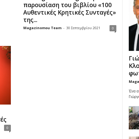
παρουσίαση του βιβλίου «100
Αυθεντικές Κρητικές Συνταγές»
της...
Magazinomou Team
-
30 Σεπτεμβρίου 2021
0
Γιώ
Κλο
φωτ
Maga
Ένα α
Γιώργ
γές
0