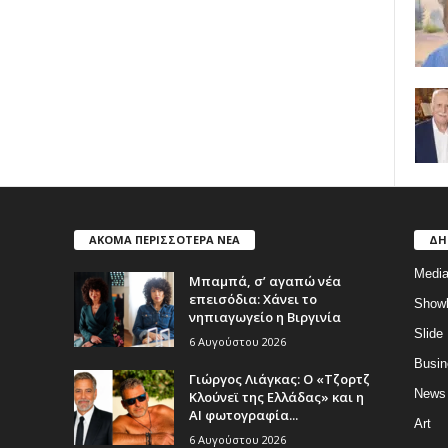
ΑΚΟΜΑ ΠΕΡΙΣΣΟΤΕΡΑ ΝΕΑ
ΔΗ
Medi
Μπαμπά, σ’ αγαπώ νέα
επεισόδια: Χάνει το
Show
νηπιαγωγείο η Βιργινία
Slide
6 Αυγούστου 2026
Busin
Γιώργος Λιάγκας: Ο «Τζορτζ
News
Κλούνεϊ της Ελλάδας» και η
AI φωτογραφία...
Art
6 Αυγούστου 2026