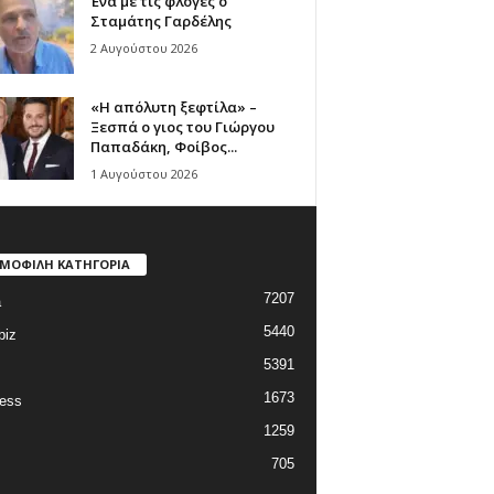
Ένα με τις φλόγες ο
Σταμάτης Γαρδέλης
2 Αυγούστου 2026
«Η απόλυτη ξεφτίλα» –
Ξεσπά ο γιος του Γιώργου
Παπαδάκη, Φοίβος...
1 Αυγούστου 2026
ΜΟΦΙΛΗ ΚΑΤΗΓΟΡΙΑ
7207
a
5440
biz
5391
1673
ess
1259
705