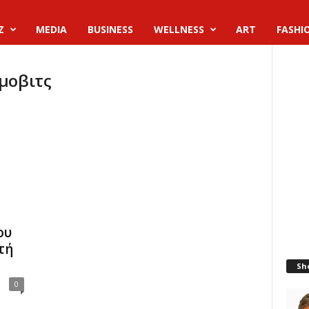
Z
MEDIA
BUSINESS
WELLNESS
ART
FASHI
ΐμοβιτς
ου
τή
Sh
0