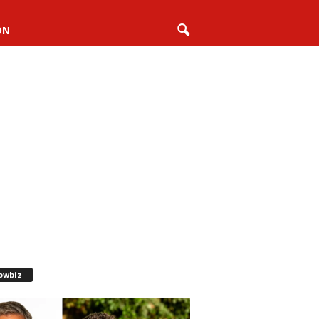
ON
owbiz