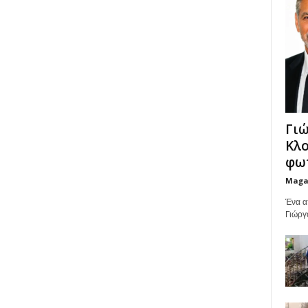
Γιώ
Κλο
φωτ
Maga
Ένα α
Γιώργ