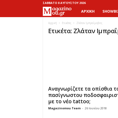
ΣΆΒΒΑΤΟ 8 ΑΥΓΟΎΣΤΟΥ 2026
ΑΡΧΙΚΉ
SHOWBI
M
a
Αρχική
Ετικέτες
Ζλάταν Ιμπραΐμοβιτς
Ετικέτα: Ζλάταν Ιμπρα
g
a
z
i
n
Αναγνωρίζετε τα οπίσθια τ
o
πασίγνωστου ποδοσφαιρισ
με το νέο tattoo;
M
Magazinomou Team
-
26 Ιουνίου 2018
o