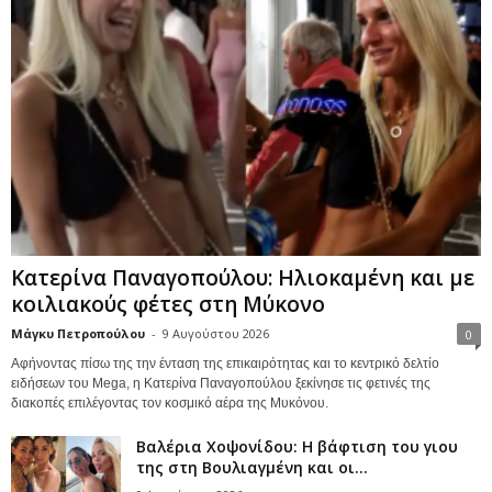
Κατερίνα Παναγοπούλου: Ηλιοκαμένη και με
κοιλιακούς φέτες στη Μύκονο
Μάγκυ Πετροπούλου
-
9 Αυγούστου 2026
0
Αφήνοντας πίσω της την ένταση της επικαιρότητας και το κεντρικό δελτίο
ειδήσεων του Mega, η Κατερίνα Παναγοπούλου ξεκίνησε τις φετινές της
διακοπές επιλέγοντας τον κοσμικό αέρα της Μυκόνου.
Βαλέρια Χοψονίδου: Η βάφτιση του γιου
της στη Βουλιαγμένη και οι...