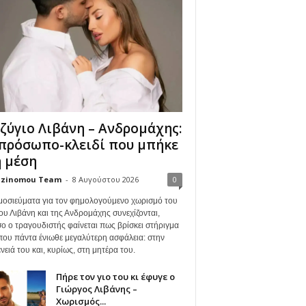
ζύγιο Λιβάνη – Ανδρομάχης:
πρόσωπο-κλειδί που μπήκε
 μέση
zinomou Team
-
8 Αυγούστου 2026
0
μοσιεύματα για τον φημολογούμενο χωρισμό του
ου Λιβάνη και της Ανδρομάχης συνεχίζονται,
ο ο τραγουδιστής φαίνεται πως βρίσκει στήριγμα
όπου πάντα ένιωθε μεγαλύτερη ασφάλεια: στην
νειά του και, κυρίως, στη μητέρα του.
Πήρε τον γιο του κι έφυγε ο
Γιώργος Λιβάνης –
Χωρισμός...