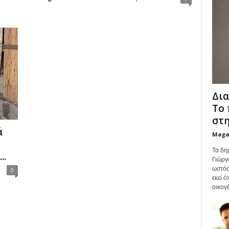
Δια
Το 
στη
ά
Maga
Τα δη
..
Γιώργ
ωστόσ
0
εκεί 
οικογέ