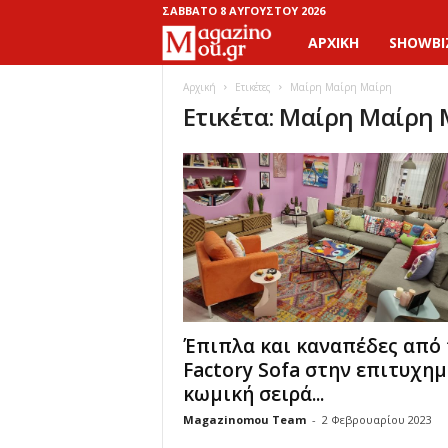
ΣΆΒΒΑΤΟ 8 ΑΥΓΟΎΣΤΟΥ 2026
ΑΡΧΙΚΉ
SHOWBI
M
a
Αρχική
Ετικέτες
Μαίρη Μαίρη Μαίρη
Ετικέτα: Μαίρη Μαίρη
g
a
z
i
n
Έπιπλα και καναπέδες από 
o
Factory Sofa στην επιτυχη
κωμική σειρά...
M
Magazinomou Team
-
2 Φεβρουαρίου 2023
o