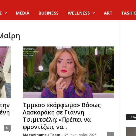
Z
MEDIA
BUSINESS
WELLNESS
ART
FASHI
 Μαίρη
Έμμεσο «κάρφωμα» Βάσως
την
Λασκαράκη σε Γιάννη
μένη
Sh
Τσιμιτσέλη: «Πρέπει να
φροντίζεις να...
0
Magazinomou Team
-
28 Ιανουαρίου 2023
0