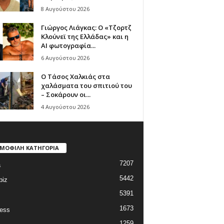
8 Αυγούστου 2026
Γιώργος Λιάγκας: Ο «Τζορτζ
Κλούνεϊ της Ελλάδας» και η
AI φωτογραφία...
6 Αυγούστου 2026
Ο Τάσος Χαλκιάς στα
χαλάσματα του σπιτιού του
– Σοκάρουν οι...
4 Αυγούστου 2026
ΜΟΦΙΛΗ ΚΑΤΗΓΟΡΙΑ
7207
a
5442
biz
5391
1673
ess
1259