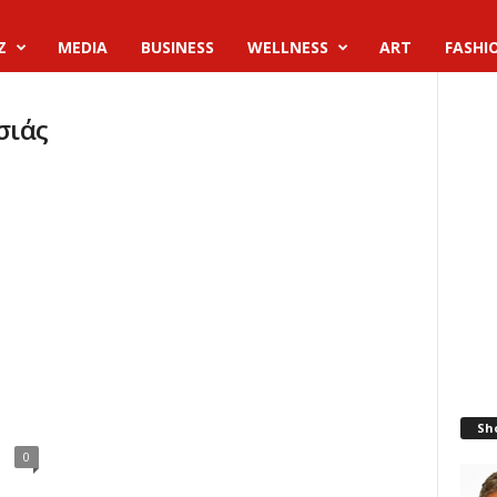
Z
MEDIA
BUSINESS
WELLNESS
ART
FASHI
σιάς
Sh
0