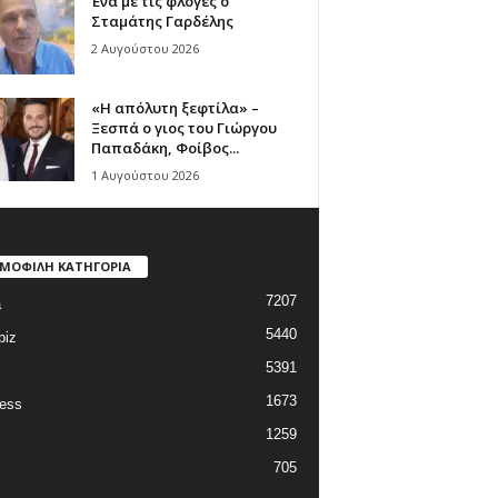
Ένα με τις φλόγες ο
Σταμάτης Γαρδέλης
2 Αυγούστου 2026
«Η απόλυτη ξεφτίλα» –
Ξεσπά ο γιος του Γιώργου
Παπαδάκη, Φοίβος...
1 Αυγούστου 2026
ΜΟΦΙΛΗ ΚΑΤΗΓΟΡΙΑ
7207
a
5440
biz
5391
1673
ess
1259
705