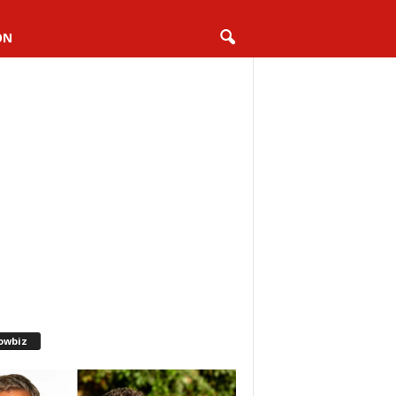
ON
owbiz