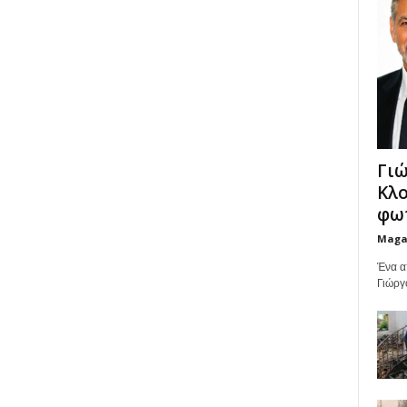
Γιώ
Κλο
φωτ
Maga
Ένα α
Γιώργ