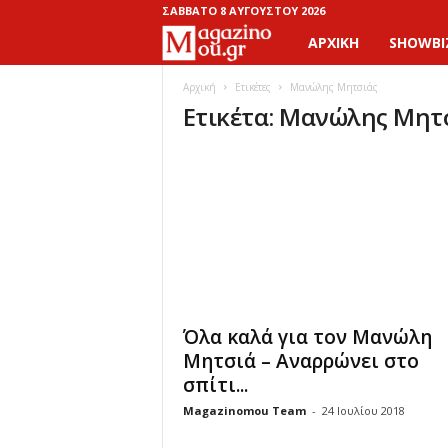
ΣΆΒΒΑΤΟ 8 ΑΥΓΟΎΣΤΟΥ 2026
ΑΡΧΙΚΉ
SHOWBI
M
a
Αρχική
Ετικέτες
Μανώλης Μητσιάς
Ετικέτα: Μανώλης Μητ
g
a
z
i
n
Όλα καλά για τον Μανώλη
o
Μητσιά – Αναρρώνει στο
σπίτι...
M
Magazinomou Team
-
24 Ιουλίου 2018
o