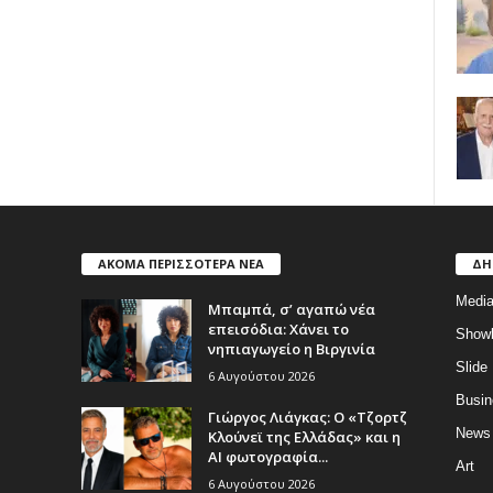
ΑΚΟΜΑ ΠΕΡΙΣΣΟΤΕΡΑ ΝΕΑ
ΔΗ
Medi
Μπαμπά, σ’ αγαπώ νέα
επεισόδια: Χάνει το
Show
νηπιαγωγείο η Βιργινία
Slide
6 Αυγούστου 2026
Busin
Γιώργος Λιάγκας: Ο «Τζορτζ
News
Κλούνεϊ της Ελλάδας» και η
AI φωτογραφία...
Art
6 Αυγούστου 2026