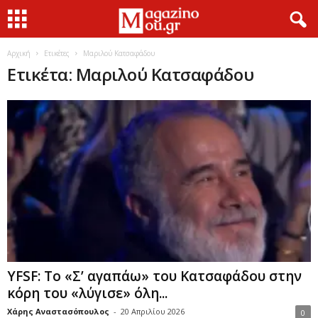
Αρχική
Ετικέτες
Μαριλού Κατσαφάδου
Ετικέτα: Μαριλού Κατσαφάδου
YFSF: Το «Σ’ αγαπάω» του Κατσαφάδου στην
κόρη του «λύγισε» όλη...
Χάρης Αναστασόπουλος
-
20 Απριλίου 2026
0