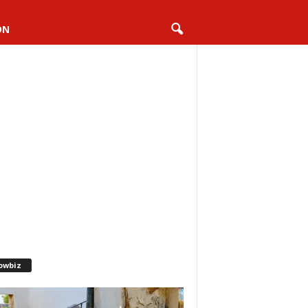
ON
owbiz