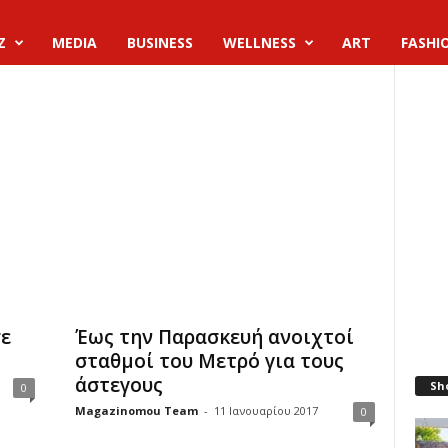
Z
MEDIA
BUSINESS
WELLNESS
ART
FASHI
σε
Έως την Παρασκευή ανοιχτοί
σταθμοί του Μετρό για τους
άστεγους
Sh
0
Magazinomou Team
-
11 Ιανουαρίου 2017
0