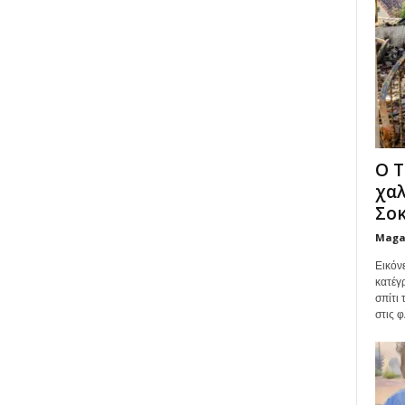
Ο Τ
χαλ
Σοκ
Maga
Εικόν
κατέγ
σπίτι
στις φ