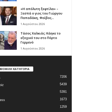
«Η απόλυτη ξεφτίλα» –
Ξεσπά ο γιος του Γιώργου
Παπαδάκη, Φοίβος...
1 Αυγούστου 2026
Τάσος Χαλκιάς: Κάηκε το
εξοχικό του στο Πόρτο
Γερμενό
1 Αυγούστου 2026
ΜΟΦΙΛΗ ΚΑΤΗΓΟΡΙΑ
7206
a
5439
biz
5391
1673
ess
1259