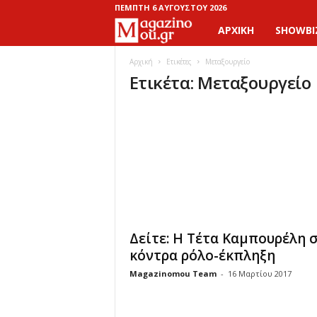
ΠΈΜΠΤΗ 6 ΑΥΓΟΎΣΤΟΥ 2026
ΑΡΧΙΚΉ
SHOWBI
M
a
Αρχική
Ετικέτες
Μεταξουργείο
Ετικέτα: Μεταξουργείο
g
a
z
i
n
Δείτε: Η Τέτα Καμπουρέλη 
o
κόντρα ρόλο-έκπληξη
Magazinomou Team
-
16 Μαρτίου 2017
M
o