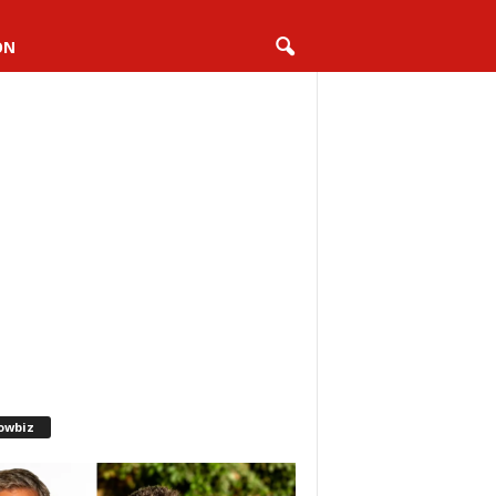
ON
owbiz