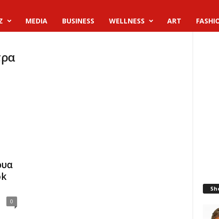
Z
MEDIA
BUSINESS
WELLNESS
ART
FASHI
τρα
ρυα
ok
Sh
0