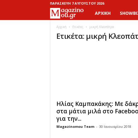
ΠΑΡΑΣΚΕΥΉ 7 ΑΥΓΟΎΣΤΟΥ 2026
ΑΡΧΙΚΉ
SHOWBI
M
a
Αρχική
Ετικέτες
μικρή Κλεοπάτρα
Ετικέτα: μικρή Κλεοπά
g
a
z
i
n
Ηλίας Καμπακάκης: Με δάκ
o
στα μάτια μιλά στο Facebo
για την...
M
Magazinomou Team
-
30 Ιανουαρίου 2018
o