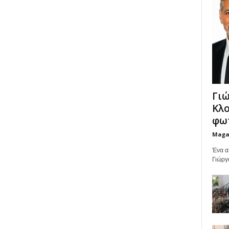
Γιώ
Κλο
φωτ
Maga
Ένα α
Γιώργ