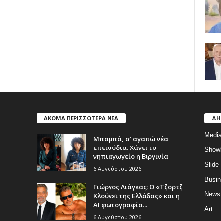
ΑΚΟΜΑ ΠΕΡΙΣΣΟΤΕΡΑ ΝΕΑ
ΔΗ
Medi
Μπαμπά, σ’ αγαπώ νέα
επεισόδια: Χάνει το
Show
νηπιαγωγείο η Βιργινία
Slide
6 Αυγούστου 2026
Busin
Γιώργος Λιάγκας: Ο «Τζορτζ
News
Κλούνεϊ της Ελλάδας» και η
AI φωτογραφία...
Art
6 Αυγούστου 2026