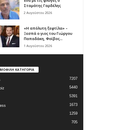
Ένα με τις φλόγες ο
Σταμάτης Γαρδέλης
2 Αυγούστου 2026
«Η απόλυτη ξεφτίλα» –
Ξεσπά ο γιος του Γιώργου
Παπαδάκη, Φοίβος...
1 Αυγούστου 2026
ΜΟΦΙΛΗ ΚΑΤΗΓΟΡΙΑ
7207
a
5440
biz
5391
1673
ess
1259
705