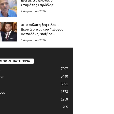
Ένα με τις φλόγες ο
Σταμάτης Γαρδέλης
2 Αυγούστου 2026
«Η απόλυτη ξεφτίλα» –
Ξεσπά ο γιος του Γιώργου
Παπαδάκη, Φοίβος...
1 Αυγούστου 2026
ΜΟΦΙΛΗ ΚΑΤΗΓΟΡΙΑ
7207
a
5440
biz
5391
1673
ess
1259
705