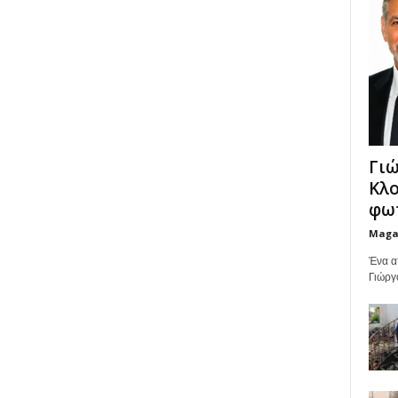
Γιώ
Κλο
φωτ
Maga
Ένα α
Γιώργ