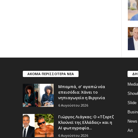
ΑΚΟΜΑ ΠΕΡΙΣΣΟΤΕΡΑ ΝΕΑ
ΔΗ
Medi
Μπαμπά, σ’ αγαπώ νέα
επεισόδια: Χάνει το
Show
νηπιαγωγείο η Βιργινία
Slide
6 Αυγούστου 2026
Busin
Γιώργος Λιάγκας: Ο «Τζορτζ
News
Κλούνεϊ της Ελλάδας» και η
AI φωτογραφία...
Art
6 Αυγούστου 2026