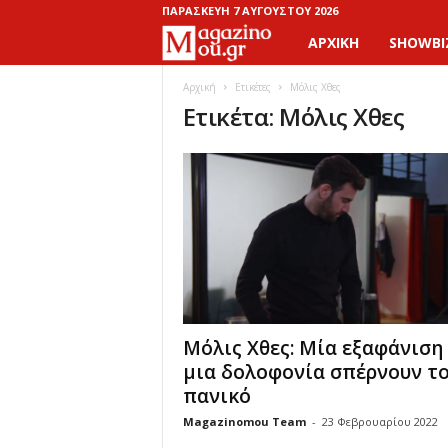
ΠΑΡΑΣΚΕΥΉ 7 ΑΥΓΟΎΣΤΟΥ 2026
ΑΡΧΙΚΉ
SHOWBI
M
a
Αρχική
Ετικέτες
Μόλις Χθες
Ετικέτα: Μόλις Χθες
g
a
z
i
n
Μόλις Χθες: Μία εξαφάνιση 
o
μια δολοφονία σπέρνουν τ
πανικό
M
Magazinomou Team
-
23 Φεβρουαρίου 2022
o