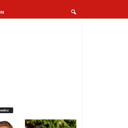
ON
owbiz