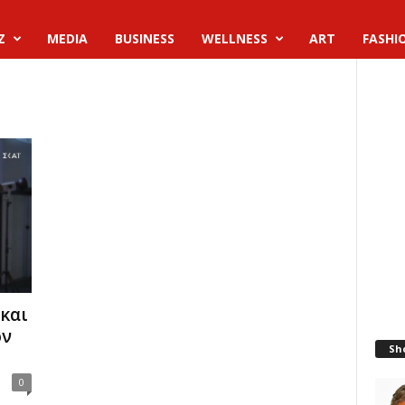
Z
MEDIA
BUSINESS
WELLNESS
ART
FASHI
και
ον
Sh
0