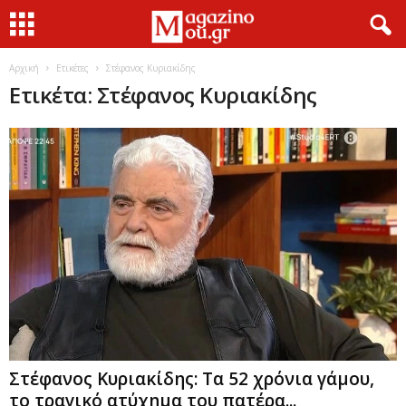
Αρχική
Ετικέτες
Στέφανος Κυριακίδης
Ετικέτα: Στέφανος Κυριακίδης
Στέφανος Κυριακίδης: Τα 52 χρόνια γάμου,
το τραγικό ατύχημα του πατέρα...