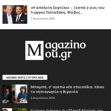
«Η απόλυτη ξεφτίλα» – Ξεσπά ο γιος του
Γιώργου Παπαδάκη, Φοίβος...
1 Αυγούστου 2026
ΑΚΟΜΑ ΠΕΡΙΣΣΟΤΕΡΑ ΝΕΑ
Μπαμπά, σ’ αγαπώ νέα επεισόδια: Χάνει
το νηπιαγωγείο η Βιργινία
6 Αυγούστου 2026
Γιώργος Λιάγκας: Ο «Τζορτζ Κλούνεϊ της