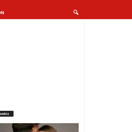
ON
owbiz