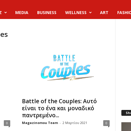
Z
MEDIA
BUSINESS
WELLNESS
ART
FASHI
les
Battle of the Couples: Αυτό
είναι το ένα και μοναδικό
Sh
παντρεμένο...
Magazinomou Team
-
2 Μαρτίου 2021
0
0