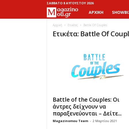
ΣΆΒΒΑΤΟ 8 ΑΥΓΟΎΣΤΟΥ 2026
ΑΡΧΙΚΉ
SHOWBI
M
a
Αρχική
Ετικέτες
Battle Of Couples
Ετικέτα: Battle Of Coup
g
a
z
i
n
Battle of the Couples: Οι
o
άντρες δείχνουν να
παραξενεύονται – Δείτε...
M
Magazinomou Team
-
2 Μαρτίου 2021
o