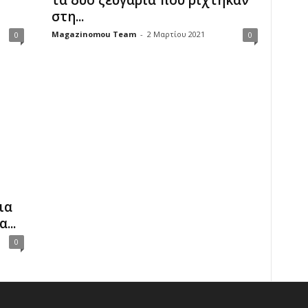
τα δυο ζευγάρια που ρίχτηκαν
στη...
Magazinomou Team
-
2 Μαρτίου 2021
0
0
ια
...
0