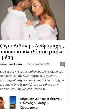
ζύγιο Λιβάνη – Ανδρομάχης:
πρόσωπο-κλειδί που μπήκε
 μέση
zinomou Team
-
8 Αυγούστου 2026
0
μοσιεύματα για τον φημολογούμενο χωρισμό του
ου Λιβάνη και της Ανδρομάχης συνεχίζονται,
ο ο τραγουδιστής φαίνεται πως βρίσκει στήριγμα
όπου πάντα ένιωθε μεγαλύτερη ασφάλεια: στην
νειά του και, κυρίως, στη μητέρα του.
Πήρε τον γιο του κι έφυγε ο
Γιώργος Λιβάνης –
Χωρισμός...