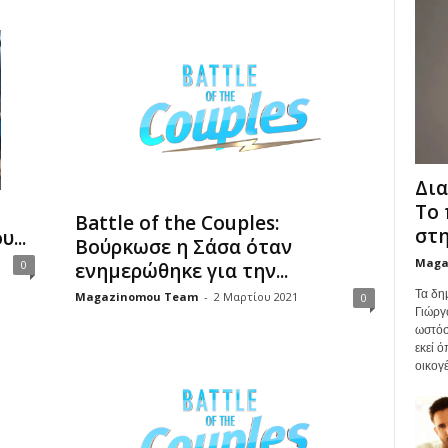
Δια
Το 
Battle of the Couples:
στη
...
Βούρκωσε η Σάσα όταν
Maga
0
ενημερώθηκε για την...
Τα δη
Magazinomou Team
-
2 Μαρτίου 2021
0
Γιώργ
ωστόσ
εκεί 
οικογέ