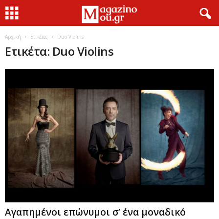
Αρχική
Ετικέτες
Duo Violins
Ετικέτα: Duo Violins
Αγαπημένοι επώνυμοι σ’ ένα μοναδικό