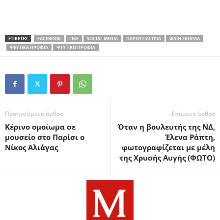
ΕΤΙΚΕΤΕΣ
FACEBOOK
LIKE
SOCIAL MEDIA
ΠΑΡΟΥΣΙΆΣΤΡΙΑ
ΦΑΊΗ ΣΚΟΡΔΆ
ΨΕΎΤΙΚΑ ΠΡΟΦΊΛ
ΨΕΎΤΙΚΟ ΠΡΟΦΊΛ
Προηγούμενο άρθρο
Επόμενο άρθρο
Kέρινο ομοίωμα σε
Όταν η βουλευτής της ΝΔ,
μουσείο στο Παρίσι ο
Έλενα Ράπτη,
Νίκος Αλιάγας
φωτογραφίζεται με μέλη
της Χρυσής Αυγής (ΦΩΤΟ)