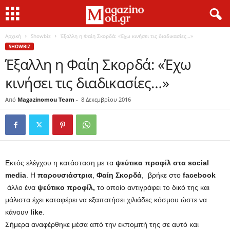
Αρχική
Showbiz
Έξαλλη η Φαίη Σκορδά: «Έχω κινήσει τις διαδικασίες…»
SHOWBIZ
Έξαλλη η Φαίη Σκορδά: «Έχω
κινήσει τις διαδικασίες…»
Από
Magazinomou Team
-
8 Δεκεμβρίου 2016
Εκτός ελέγχου η κατάσταση με τα
ψεύτικα προφίλ στα social
media
. Η
παρουσιάστρια
,
Φαίη
Σκορδά
, βρήκε στο
facebook
άλλο ένα
ψεύτικο προφίλ,
το οποίο αντιγράφει το δικό της και
μάλιστα έχει καταφέρει να εξαπατήσει χιλιάδες κόσμου ώστε να
κάνουν
like
.
Σήμερα αναφέρθηκε μέσα από την εκπομπή της σε αυτό και