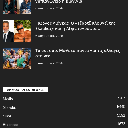
νηπιαγωγείο η Βιργινία
6 Αυγούστου 2026
Γιώργος Λιάγκας: Ο «Τζορτζ Κλούνεϊ της
Ελλάδας» και η AI φωτογραφία...
6 Αυγούστου 2026
Το σόι σου: Μάθε τα πάντα για τις αλλαγές
στη νέα...
5 Αυγούστου 2026
ΔΗΜΟΦΙΛΗ ΚΑΤΗΓΟΡΙΑ
7207
Media
5440
Showbiz
5391
Slide
1673
Business