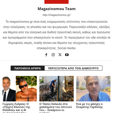
Magazinomou Team
http://magazinomou.gr/
Το magazinomou.gr είναι ένας ενημερωτικός ιστότοπος που επικεντρώνεται
στην τηλεόραση, τη showbiz και την ψυχαγωγία. Παρουσιάζει ειδήσεις, εξελίξεις
και θέματα από την ελληνική και διεθνή τηλεοπτική σκηνή, καθώς και πρόσωπα
και προγράμματα που απασχολούν το κοινό. Το περιεχόμενο του site εστιάζει σε
δημοφιλείς σειρές, reality shows και θέματα της σύγχρονης τηλεοπτικής
επικαιρότητας. Social media:
ΠΑΡΟΜΟΙΑ ΑΡΘΡΑ
ΠΕΡΙΣΣΟΤΕΡΑ ΑΠΟ ΤΟΝ ΔΗΜΙΟΥΡΓΟ
Γιώργος Λιάγκας: Ο
Ο Τάσος Χαλκιάς στα
Ένα με τις φλόγες ο
«Τζορτζ Κλούνεϊ της
χαλάσματα του σπιτιού
Σταμάτης Γαρδέλης
Ελλάδας» και η AI
του – Σοκάρουν οι
φωτογραφία που
εικόνες