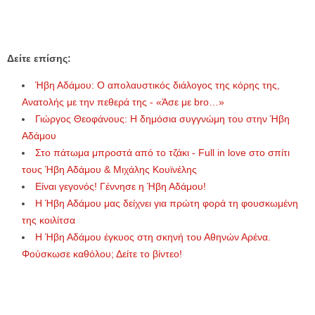
Δείτε επίσης:
Ήβη Αδάμου: Ο απολαυστικός διάλογος της κόρης της,
Ανατολής με την πεθερά της - «Άσε με bro…»
Γιώργος Θεοφάνους: Η δημόσια συγγνώμη του στην Ήβη
Αδάμου
Στο πάτωμα μπροστά από το τζάκι - Full in love στο σπίτι
τους Ήβη Αδάμου & Μιχάλης Κουϊνέλης
Είναι γεγονός! Γέννησε η Ήβη Αδάμου!
Η Ήβη Αδάμου μας δείχνει για πρώτη φορά τη φουσκωμένη
της κοιλίτσα
Η Ήβη Αδάμου έγκυος στη σκηνή του Αθηνών Αρένα.
Φούσκωσε καθόλου; Δείτε το βίντεο!