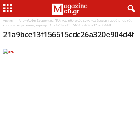
Αρχική
Αποκάλυψη Σταματίνας: Έλληνας ηθοποιός έγινε για δεύτερη φορά μπαμπάς
και δε το πήρε κανείς χαμπάρι
21a9bce13f156615cdc26a320e904d4f
21a9bce13f156615cdc26a320e904d4f