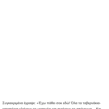
Συγκεκριμένα έγραψε: «Έχω πάθει σοκ εδώ! Όλα τα ταβερνάκια-
εστιατόρια κλείνουν το μεσημέρι και ανοίγουν το απόγευμα… Και