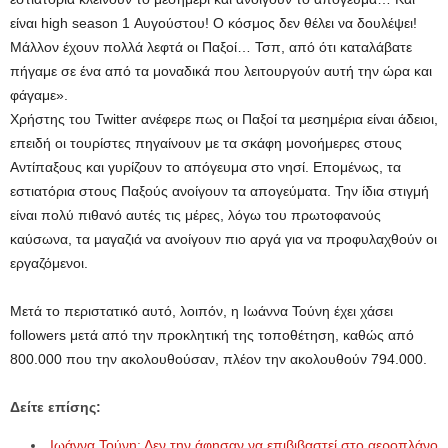
είναι high season 1 Αυγούστου! Ο κόσμος δεν θέλει να δουλέψει!
Μάλλον έχουν πολλά λεφτά οι Παξοί… Τσπ, από ότι καταλάβατε
πήγαμε σε ένα από τα μοναδικά που λειτουργούν αυτή την ώρα και
φάγαμε».
Χρήστης του Twitter ανέφερε πως οι Παξοί τα μεσημέρια είναι άδειοι,
επειδή οι τουρίστες πηγαίνουν με τα σκάφη μονοήμερες στους
Αντίπαξους και γυρίζουν το απόγευμα στο νησί. Επομένως, τα
εστιατόρια στους Παξούς ανοίγουν τα απογεύματα. Την ίδια στιγμή
είναι πολύ πιθανό αυτές τις μέρες, λόγω του πρωτοφανούς
καύσωνα, τα μαγαζιά να ανοίγουν πιο αργά για να προφυλαχθούν οι
εργαζόμενοι.
Μετά το περιστατικό αυτό, λοιπόν, η Ιωάννα Τούνη έχει χάσει
followers μετά από την προκλητική της τοποθέτηση, καθώς από
800.000 που την ακολουθούσαν, πλέον την ακολουθούν 794.000.
Δείτε επίσης:
Ιωάννα Τούνη: Δεν την άφησαν να επιβιβαστεί στο αεροπλάνο