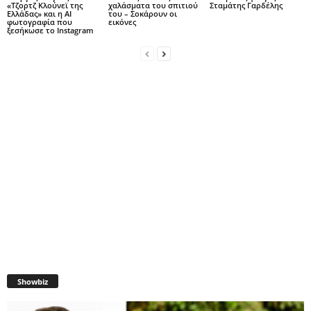
«Τζορτζ Κλούνεϊ της
χαλάσματα του σπιτιού
Σταμάτης Γαρδέλης
Ελλάδας» και η AI
του – Σοκάρουν οι
φωτογραφία που
εικόνες
ξεσήκωσε το Instagram
Showbiz