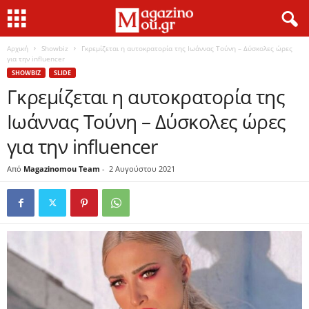
Αρχική
Showbiz
Γκρεμίζεται η αυτοκρατορία της Ιωάννας Τούνη – Δύσκολες ώρες
για την influencer
SHOWBIZ
SLIDE
Γκρεμίζεται η αυτοκρατορία της
Ιωάννας Τούνη – Δύσκολες ώρες
για την influencer
Από
Magazinomou Team
-
2 Αυγούστου 2021