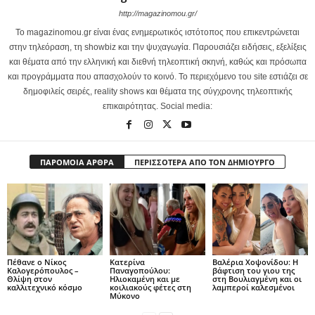
http://magazinomou.gr/
Το magazinomou.gr είναι ένας ενημερωτικός ιστότοπος που επικεντρώνεται
στην τηλεόραση, τη showbiz και την ψυχαγωγία. Παρουσιάζει ειδήσεις, εξελίξεις
και θέματα από την ελληνική και διεθνή τηλεοπτική σκηνή, καθώς και πρόσωπα
και προγράμματα που απασχολούν το κοινό. Το περιεχόμενο του site εστιάζει σε
δημοφιλείς σειρές, reality shows και θέματα της σύγχρονης τηλεοπτικής
επικαιρότητας. Social media:
ΠΑΡΟΜΟΙΑ ΑΡΘΡΑ
ΠΕΡΙΣΣΟΤΕΡΑ ΑΠΟ ΤΟΝ ΔΗΜΙΟΥΡΓΟ
Πέθανε ο Νίκος
Κατερίνα
Βαλέρια Χοψονίδου: Η
Καλογερόπουλος –
Παναγοπούλου:
βάφτιση του γιου της
Θλίψη στον
Ηλιοκαμένη και με
στη Βουλιαγμένη και οι
καλλιτεχνικό κόσμο
κοιλιακούς φέτες στη
λαμπεροί καλεσμένοι
Μύκονο