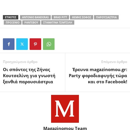
ΕΤΙΚΕΤΕΣ
ANTONIO BANDERAS
BRAD PITT
ΘΈΜΗΣ ΣΟΦΌΣ
ΠΑΡΟΥΣΙΆΣΤΡΙΑ
ΠΡΟΞΕΝΙΌ
ΡΑΝΤΕΒΟΎ
ΣΤΑΜΑΤΊΝΑ ΤΣΙΜΤΣΙΛΉ
Προηγούμενο άρθρο
Επόμενο άρθρο
Οι σπόντες της Ζήνας
Έρευνα magazinomou.gr:
Κουτσελίνη για γνωστή
Party φοροδιαφυγής τώρα
ξανθιά παρουσιάστρια
και στο Facebook!
Magazinomou Team