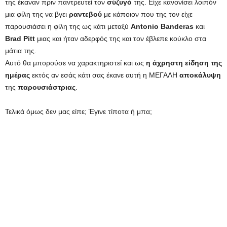
της έκαναν πριν παντρευτεί τον
σύζυγό
της. Είχε κανονίσει λοιπόν
μια φίλη της να βγει
ραντεβού
με κάποιον που της τον είχε
παρουσιάσει η φίλη της ως κάτι μεταξύ
Antonio Banderas
και
Brad Pitt
μιας και ήταν αδερφός της και τον έβλεπε κούκλο στα
μάτια της.
Αυτό θα μπορούσε να χαρακτηριστεί και ως
η άχρηστη είδηση της
ημέρας
εκτός αν εσάς κάτι σας έκανε αυτή η ΜΕΓΑΛΗ
αποκάλυψη
της
παρουσιάστριας
.
Τελικά όμως δεν μας είπε; Έγινε τίποτα ή μπα;