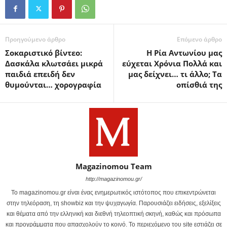
Προηγούμενο άρθρο
Επόμενο άρθρο
Σοκαριστικό βίντεο:
Η Ρία Αντωνίου μας
Δασκάλα κλωτσάει μικρά
εύχεται Χρόνια Πολλά και
παιδιά επειδή δεν
μας δείχνει… τι άλλο; Τα
θυμούνται… χορογραφία
οπίσθιά της
Magazinomou Team
http://magazinomou.gr/
Το magazinomou.gr είναι ένας ενημερωτικός ιστότοπος που επικεντρώνεται
στην τηλεόραση, τη showbiz και την ψυχαγωγία. Παρουσιάζει ειδήσεις, εξελίξεις
και θέματα από την ελληνική και διεθνή τηλεοπτική σκηνή, καθώς και πρόσωπα
και προγράμματα που απασχολούν το κοινό. Το περιεχόμενο του site εστιάζει σε