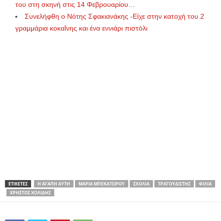
του στη σκηνή στις 14 Φεβρουαρίου…
Συνελήφθη ο Νότης Σφακιανάκης -Είχε στην κατοχή του 2
γραμμάρια κοκαΐνης και ένα εννιάρι πιστόλι
ΕΤΙΚΕΤΕΣ
Η ΑΓΆΠΗ ΑΥΤΉ
ΜΑΡΊΑ ΜΠΕΚΑΤΏΡΟΥ
ΣΧΌΛΙΑ
ΤΡΑΓΟΥΔΙΣΤΉΣ
ΦΙΛΊΑ
ΧΡΉΣΤΟΣ ΧΟΛΊΔΗΣ