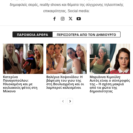
δημοφιλείς σειρές, reality shows και θέματα της σύγχρονης τηλεοπτικής
επικαιρότητας. Social media:
ΠΑΡΟΜΟΙΑ ΑΡΘΡΑ
ΠΕΡΙΣΣΟΤΕΡΑ ΑΠΟ ΤΟΝ ΔΗΜΙΟΥΡΓΟ
Κατερίνα
Βαλέρια Χοψονίδου: Η
Μαριάννα Κιμούλη:
Παναγοπούλου:
βάφτιση του γιου της
Αυτός είναι ο σύντροφός
Ηλιοκαμένη και με
στη Βουλιαγμένη και οι
της – Η σχέση μακριά
κοιλιακούς φέτες στη
λαμπεροί καλεσμένοι
από τα φώτα της
Μύκονο
δημοσιότητας