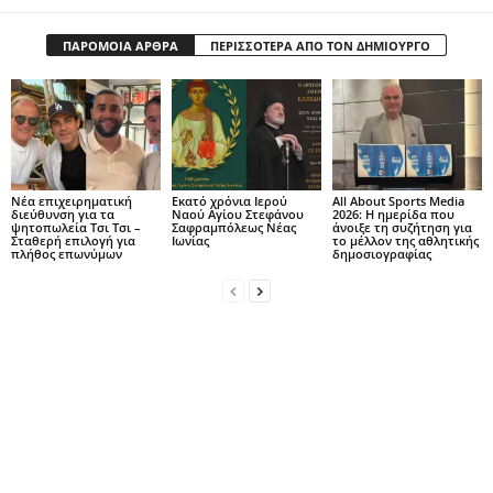
ΠΑΡΟΜΟΙΑ ΑΡΘΡΑ
ΠΕΡΙΣΣΟΤΕΡΑ ΑΠΟ ΤΟΝ ΔΗΜΙΟΥΡΓΟ
Νέα επιχειρηματική
Εκατό χρόνια Ιερού
All About Sports Media
διεύθυνση για τα
Ναού Αγίου Στεφάνου
2026: Η ημερίδα που
ψητοπωλεία Τσι Τσι –
Σαφραμπόλεως Νέας
άνοιξε τη συζήτηση για
Σταθερή επιλογή για
Ιωνίας
το μέλλον της αθλητικής
πλήθος επωνύμων
δημοσιογραφίας