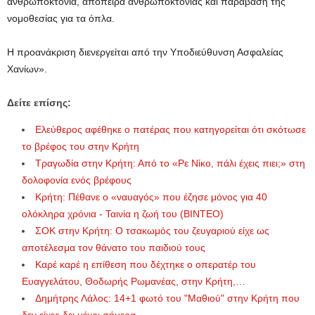
ανθρωποκτονία, απόπειρα ανθρωποκτονίας και παράβαση της
νομοθεσίας για τα όπλα.
Η προανάκριση διενεργείται από την Υποδιεύθυνση Ασφαλείας
Χανίων».
Δείτε επίσης:
Ελεύθερος αφέθηκε ο πατέρας που κατηγορείται ότι σκότωσε
το βρέφος του στην Κρήτη
Τραγωδία στην Κρήτη: Από το «Ρε Νίκο, πάλι έχεις πιει;» στη
δολοφονία ενός βρέφους
Κρήτη: Πέθανε ο «ναυαγός» που έζησε μόνος για 40
ολόκληρα χρόνια - Ταινία η ζωή του (ΒΙΝΤΕΟ)
ΣΟΚ στην Κρήτη: Ο τσακωμός του ζευγαριού είχε ως
αποτέλεσμα τον θάνατο του παιδιού τους
Καρέ καρέ η επίθεση που δέχτηκε ο οπερατέρ του
Ευαγγελάτου, Θοδωρής Ρωμανέας, στην Κρήτη,…
Δημήτρης Λάλος: 14+1 φωτό του "Μαθιού" στην Κρήτη που
δεν είχες δει μέχρι σήμερα