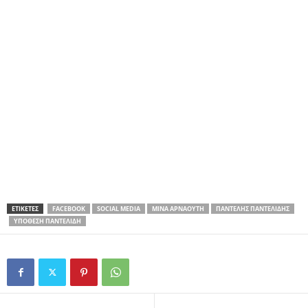
ΕΤΙΚΕΤΕΣ
FACEBOOK
SOCIAL MEDIA
ΜΊΝΑ ΑΡΝΑΟΎΤΗ
ΠΑΝΤΕΛΉΣ ΠΑΝΤΕΛΊΔΗΣ
ΥΠΌΘΕΣΗ ΠΑΝΤΕΛΊΔΗ