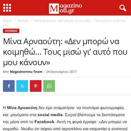
Αρχική
Showbiz
Μίνα Αρναούτη: «Δεν μπορώ να κοιμηθώ… Τους μισώ γι’ αυτό που
μου...
SHOWBIZ
Μίνα Αρναούτη: «Δεν μπορώ να
κοιμηθώ… Τους μισώ γι’ αυτό που
μου κάνουν»
Από
Magazinomou Team
-
24 Ιανουαρίου 2017
Η
Μίνα Αρναούτη
δεν έχει σταματήσει να ποστάρει φωτογραφίες
και μηνύματα στα
social media
. Συχνά βλέπουμε τα ξεσπάσματα
της μέσα από το
Facebook
. Αυτή τη φορά έγραψε:
«Δεν μπορώ να
κοιμηθώ. Νιώθω ότι πέφτω από αεροπλάνο και σταματάει η αναπνοή