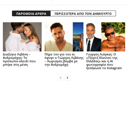
ΠΑΡΟΜΟΙΑ ΑΡΘΡΑ
ΠΕΡΙΣΣΟΤΕΡΑ ΑΠΟ ΤΟΝ ΔΗΜΙΟΥΡΓΟ
Διαζύγιο Λιβάνη –
Πήρε τον γιο του κι
Γιώργος Λιάγκας: Ο
Ανδρομάχης: Το
έφυγε ο Γιώργος Λιβάνης
«Τζορτζ Κλούνεϊ της
πρόσωπο-κλειδί που
– Χωρισμός βόμβα με
Ελλάδας» και η AI
μπήκε στη μέση
την Ανδρομάχη
φωτογραφία που
ξεσήκωσε το Instagram