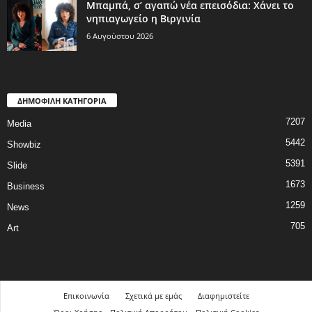
Μπαμπά, σ’ αγαπώ νέα επεισόδια: Χάνει το
νηπιαγωγείο η Βιργινία
6 Αυγούστου 2026
ΔΗΜΟΦΙΛΗ ΚΑΤΗΓΟΡΙΑ
7207
Media
5442
Showbiz
5391
Slide
1673
Business
1259
News
705
Art
Επικοινωνία
Σχετικά με εμάς
Διαφημιστείτε