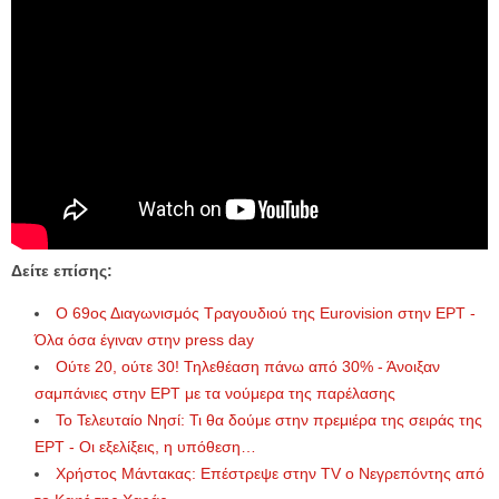
Δείτε επίσης:
Ο 69ος Διαγωνισμός Τραγουδιού της Eurovision στην ΕΡΤ -
Όλα όσα έγιναν στην press day
Ούτε 20, ούτε 30! Τηλεθέαση πάνω από 30% - Άνοιξαν
σαμπάνιες στην ΕΡΤ με τα νούμερα της παρέλασης
Το Τελευταίο Νησί: Τι θα δούμε στην πρεμιέρα της σειράς της
ΕΡΤ - Οι εξελίξεις, η υπόθεση…
Χρήστος Μάντακας: Επέστρεψε στην TV ο Νεγρεπόντης από