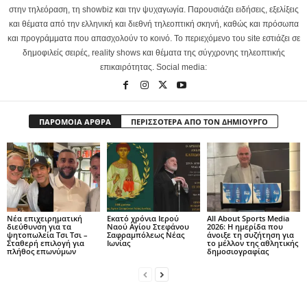
στην τηλεόραση, τη showbiz και την ψυχαγωγία. Παρουσιάζει ειδήσεις, εξελίξεις
και θέματα από την ελληνική και διεθνή τηλεοπτική σκηνή, καθώς και πρόσωπα
και προγράμματα που απασχολούν το κοινό. Το περιεχόμενο του site εστιάζει σε
δημοφιλείς σειρές, reality shows και θέματα της σύγχρονης τηλεοπτικής
επικαιρότητας. Social media:
ΠΑΡΟΜΟΙΑ ΑΡΘΡΑ
ΠΕΡΙΣΣΟΤΕΡΑ ΑΠΟ ΤΟΝ ΔΗΜΙΟΥΡΓΟ
Νέα επιχειρηματική
Εκατό χρόνια Ιερού
All About Sports Media
διεύθυνση για τα
Ναού Αγίου Στεφάνου
2026: Η ημερίδα που
ψητοπωλεία Τσι Τσι –
Σαφραμπόλεως Νέας
άνοιξε τη συζήτηση για
Σταθερή επιλογή για
Ιωνίας
το μέλλον της αθλητικής
πλήθος επωνύμων
δημοσιογραφίας