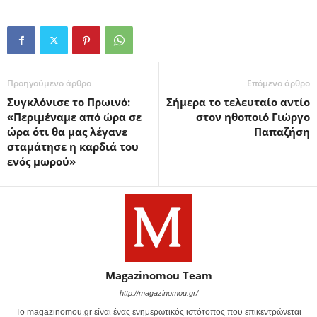
Προηγούμενο άρθρο
Επόμενο άρθρο
Συγκλόνισε το Πρωινό:
Σήμερα το τελευταίο αντίο
«Περιμέναμε από ώρα σε
στον ηθοποιό Γιώργο
ώρα ότι θα μας λέγανε
Παπαζήση
σταμάτησε η καρδιά του
ενός μωρού»
Magazinomou Team
http://magazinomou.gr/
Το magazinomou.gr είναι ένας ενημερωτικός ιστότοπος που επικεντρώνεται