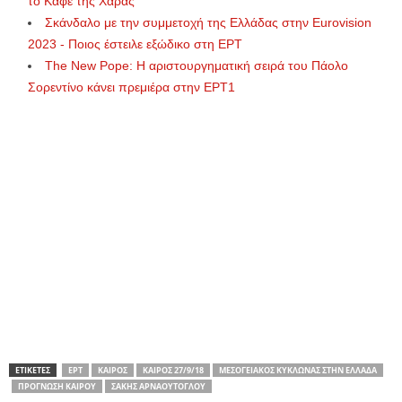
το Καφέ της Χαράς
Σκάνδαλο με την συμμετοχή της Ελλάδας στην Eurovision
2023 - Ποιος έστειλε εξώδικο στη ΕΡΤ
Τhe New Pope: Η αριστουργηματική σειρά του Πάολο
Σορεντίνο κάνει πρεμιέρα στην ΕΡΤ1
ΕΤΙΚΕΤΕΣ
ΕΡΤ
ΚΑΙΡΌΣ
ΚΑΙΡΌΣ 27/9/18
ΜΕΣΟΓΕΙΑΚΌΣ ΚΥΚΛΏΝΑΣ ΣΤΗΝ ΕΛΛΆΔΑ
ΠΡΌΓΝΩΣΗ ΚΑΙΡΟΎ
ΣΆΚΗΣ ΑΡΝΑΟΎΤΟΓΛΟΥ