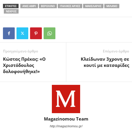
ΕΤΙΚΕΤΕΣ
ΑΝΊΣ ΑΜΡΊ
ΒΕΡΟΛΊΝΟ
ΙΤΑΛΙΚΈΣ ΑΡΧΈΣ
ΜΑΚΕΛΆΡΗΣ
ΜΙΛΆΝΟ
ΝΕΚΡΌΣ
Προηγούμενο άρθρο
Επόμενο άρθρο
Κώστας Πρέκας: «O
Κλείδωναν 3χρονη σε
Χριστόδουλος
κουτί με κατσαρίδες
δολοφονήθηκε!»
Magazinomou Team
http://magazinomou.gr/