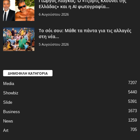
Γιώργος Λιάγκας: Ο «Τζορτζ Κλούνεϊ της
Ελλάδας» και η AI φωτογραφία...
6 Αυγούστου 2026
Το σόι σου: Μάθε τα πάντα για τις αλλαγές
στη νέα...
5 Αυγούστου 2026
ΔΗΜΟΦΙΛΗ ΚΑΤΗΓΟΡΙΑ
7207
Media
5440
Showbiz
5391
Slide
1673
Business
1259
News
705
Art