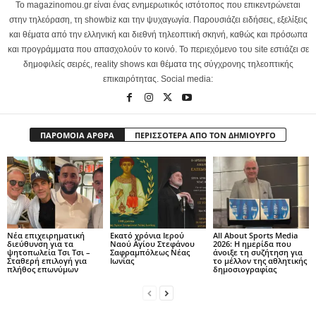
Το magazinomou.gr είναι ένας ενημερωτικός ιστότοπος που επικεντρώνεται
στην τηλεόραση, τη showbiz και την ψυχαγωγία. Παρουσιάζει ειδήσεις, εξελίξεις
και θέματα από την ελληνική και διεθνή τηλεοπτική σκηνή, καθώς και πρόσωπα
και προγράμματα που απασχολούν το κοινό. Το περιεχόμενο του site εστιάζει σε
δημοφιλείς σειρές, reality shows και θέματα της σύγχρονης τηλεοπτικής
επικαιρότητας. Social media:
ΠΑΡΟΜΟΙΑ ΑΡΘΡΑ
ΠΕΡΙΣΣΟΤΕΡΑ ΑΠΟ ΤΟΝ ΔΗΜΙΟΥΡΓΟ
Νέα επιχειρηματική
Εκατό χρόνια Ιερού
All About Sports Media
διεύθυνση για τα
Ναού Αγίου Στεφάνου
2026: Η ημερίδα που
ψητοπωλεία Τσι Τσι –
Σαφραμπόλεως Νέας
άνοιξε τη συζήτηση για
Σταθερή επιλογή για
Ιωνίας
το μέλλον της αθλητικής
πλήθος επωνύμων
δημοσιογραφίας