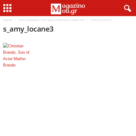
Αρχική
Οκτώ διάσημοι που έχουν σκοτώσει άνθρωπο
s_amy_locane3
s_amy_locane3