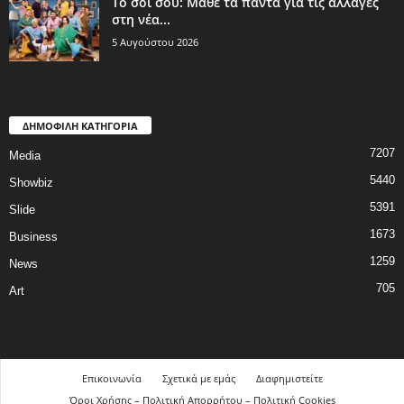
Το σόι σου: Μάθε τα πάντα για τις αλλαγές
στη νέα...
5 Αυγούστου 2026
ΔΗΜΟΦΙΛΗ ΚΑΤΗΓΟΡΙΑ
7207
Media
5440
Showbiz
5391
Slide
1673
Business
1259
News
705
Art
Επικοινωνία
Σχετικά με εμάς
Διαφημιστείτε
Όροι Χρήσης – Πολιτική Απορρήτου – Πολιτική Cookies