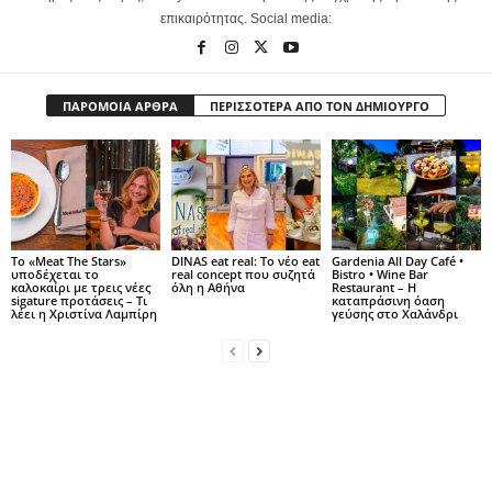
επικαιρότητας. Social media:
ΠΑΡΟΜΟΙΑ ΑΡΘΡΑ
ΠΕΡΙΣΣΟΤΕΡΑ ΑΠΟ ΤΟΝ ΔΗΜΙΟΥΡΓΟ
Το «Meat The Stars»
DINAS eat real: Το νέο eat
Gardenia All Day Café •
υποδέχεται το
real concept που συζητά
Bistro • Wine Bar
καλοκαίρι με τρεις νέες
όλη η Αθήνα
Restaurant – Η
sigature προτάσεις – Τι
καταπράσινη όαση
λέει η Χριστίνα Λαμπίρη
γεύσης στο Χαλάνδρι