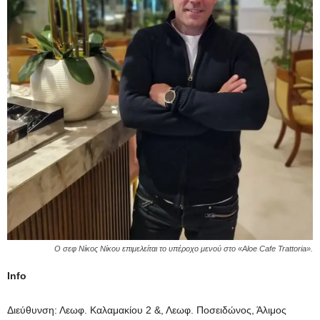
Ο σεφ Νίκος Νίκου επιμελείται το υπέροχο μενού στο «Aloe Cafe Trattoria».
Info
Διεύθυνση: Λεωφ. Καλαμακίου 2 &, Λεωφ. Ποσειδώνος, Άλιμος