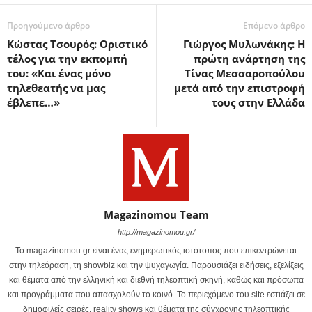
Προηγούμενο άρθρο
Επόμενο άρθρο
Κώστας Τσουρός: Οριστικό
Γιώργος Μυλωνάκης: Η
τέλος για την εκπομπή
πρώτη ανάρτηση της
του: «Και ένας μόνο
Τίνας Μεσσαροπούλου
τηλεθεατής να μας
μετά από την επιστροφή
έβλεπε…»
τους στην Ελλάδα
Magazinomou Team
http://magazinomou.gr/
Το magazinomou.gr είναι ένας ενημερωτικός ιστότοπος που επικεντρώνεται
στην τηλεόραση, τη showbiz και την ψυχαγωγία. Παρουσιάζει ειδήσεις, εξελίξεις
και θέματα από την ελληνική και διεθνή τηλεοπτική σκηνή, καθώς και πρόσωπα
και προγράμματα που απασχολούν το κοινό. Το περιεχόμενο του site εστιάζει σε
δημοφιλείς σειρές, reality shows και θέματα της σύγχρονης τηλεοπτικής