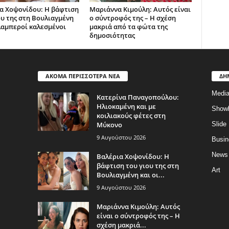
α Χοψονίδου: Η βάφτιση
Μαριάννα Κιμούλη: Αυτός είναι
ου της στη Βουλιαγμένη
ο σύντροφός της – Η σχέση
 λαμπεροί καλεσμένοι
μακριά από τα φώτα της
δημοσιότητας
ΑΚΟΜΑ ΠΕΡΙΣΣΟΤΕΡΑ ΝΕΑ
ΔΗ
Medi
Κατερίνα Παναγοπούλου:
Ηλιοκαμένη και με
Show
κοιλιακούς φέτες στη
Μύκονο
Slide
9 Αυγούστου 2026
Busin
News
Βαλέρια Χοψονίδου: Η
βάφτιση του γιου της στη
Art
Βουλιαγμένη και οι...
9 Αυγούστου 2026
Μαριάννα Κιμούλη: Αυτός
είναι ο σύντροφός της – Η
σχέση μακριά...