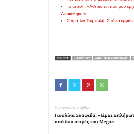
Τσιμτσιλή: «Άνθρωποι που μου έρι
Δικαιώθηκα!»
Σταματίνα Τσιμτσιλή: Σπάνια εμφάνι
ΕΤΙΚΕΤΕΣ
HAPPY DAY
ΔΗΜΉΤΡΗΣ ΑΠΟΣΤΌΛΟΥ
Προηγούμενο άρθρο
Γιουλίκα Σκαφιδά: «Είμαι απλήρω
από δυο σειρές του Mega»