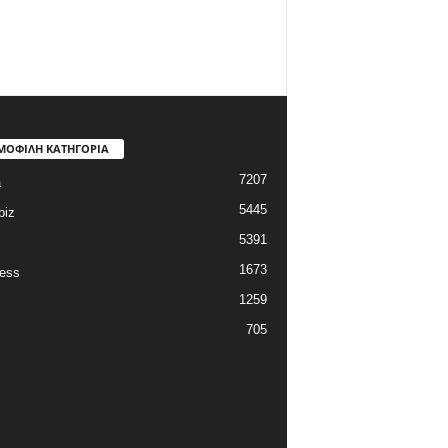
ΜΟΦΙΛΗ ΚΑΤΗΓΟΡΙΑ
7207
a
5445
biz
5391
1673
ess
1259
705