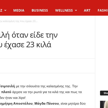
Z
MEDIA
BUSINESS
WELLNESS
ART
FASH
ην καλεσμένη της που έχασε 23...
ιλή όταν είδε την
 έχασε 23 κιλά
Τσιμτσιλή
με την σιλουέτα της καλεσμένης της. Την
ο
πλατό
άρχισε να την ρωτά για τα κιλά της και πως τα
Sh
εν ήταν και λίγα!
Δημήτρη Αποστόλου
,
Μάγδα Πένσου
, είναι μητέρα δύο