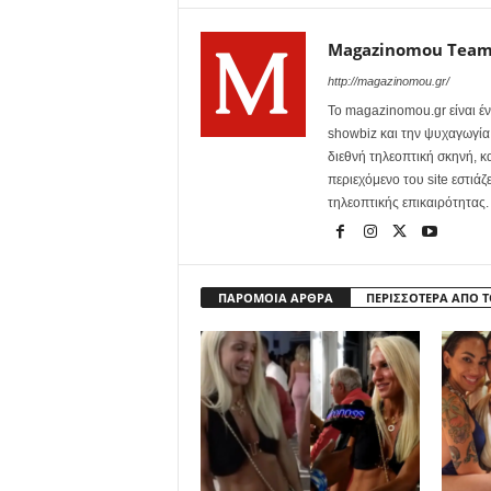
Magazinomou Tea
http://magazinomou.gr/
Το magazinomou.gr είναι έν
showbiz και την ψυχαγωγία. 
διεθνή τηλεοπτική σκηνή, 
περιεχόμενο του site εστιάζ
τηλεοπτικής επικαιρότητας.
ΠΑΡΟΜΟΙΑ ΑΡΘΡΑ
ΠΕΡΙΣΣΟΤΕΡΑ ΑΠΟ 