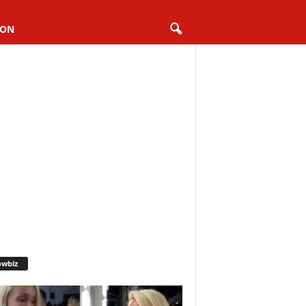
ION
owbiz