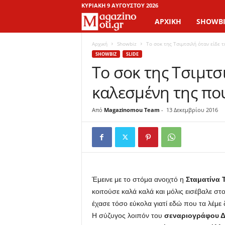
ΚΥΡΙΑΚΉ 9 ΑΥΓΟΎΣΤΟΥ 2026
ΑΡΧΙΚΉ
SHOWBI
M
a
Αρχική
Showbiz
Το σοκ της Τσιμτσιλή όταν είδε τ
SHOWBIZ
SLIDE
Το σοκ της Τσιμτσ
g
καλεσμένη της που
a
z
Από
Magazinomou Team
-
13 Δεκεμβρίου 2016
i
n
o
Έμεινε με το στόμα ανοιχτό η
Σταματίνα 
κοιτούσε καλά καλά και μόλις εισέβαλε στ
M
έχασε τόσο εύκολα γιατί εδώ που τα λέμε δ
Η σύζυγος λοιπόν του
σεναριογράφου 
o