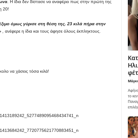
ωνα
. Η ίδια δεν δίστασε να αναφέρει πως στην πρώτη της
η 20!
έξιμο όμως γύρισε στη θέση της. 23 κιλά πήρα στην
»
,
ανέφερε η ίδια και τους άφησε όλους έκπληκτους.
Κατ
Ηλι
φέτ
κολο να χάσεις τόσα κιλά!
Μάγκ
Αφήνο
το κεν
Παναγ
επιλέ