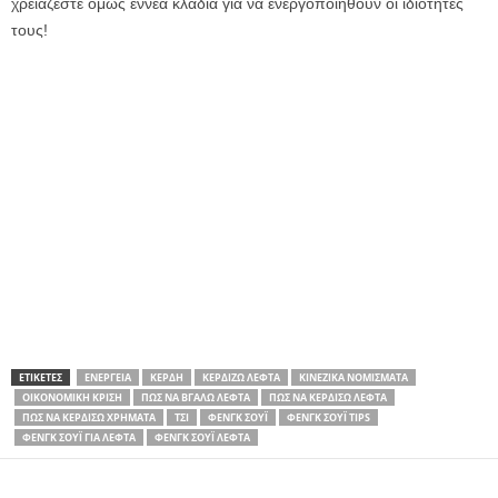
χρειάζεστε όμως εννέα κλαδιά για να ενεργοποιηθούν οι ιδιότητες
τους!
ΕΤΙΚΕΤΕΣ
ΕΝΈΡΓΕΙΑ
ΚΈΡΔΗ
ΚΕΡΔΊΖΩ ΛΕΦΤΆ
ΚΙΝΈΖΙΚΑ ΝΟΜΊΣΜΑΤΑ
ΟΙΚΟΝΟΜΙΚΉ ΚΡΊΣΗ
ΠΏΣ ΝΑ ΒΓΆΛΩ ΛΕΦΤΆ
ΠΏΣ ΝΑ ΚΕΡΔΊΣΩ ΛΕΦΤΆ
ΠΏΣ ΝΑ ΚΕΡΔΊΣΩ ΧΡΉΜΑΤΑ
ΤΣΙ
ΦΕΝΓΚ ΣΟΎΙ
ΦΕΝΓΚ ΣΟΎΙ TIPS
ΦΕΝΓΚ ΣΟΎΙ ΓΙΑ ΛΕΦΤΆ
ΦΕΝΓΚ ΣΟΎΙ ΛΕΦΤΑ