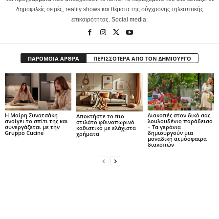
δημοφιλείς σειρές, reality shows και θέματα της σύγχρονης τηλεοπτικής
επικαιρότητας. Social media:
ΠΑΡΟΜΟΙΑ ΑΡΘΡΑ
ΠΕΡΙΣΣΟΤΕΡΑ ΑΠΟ ΤΟΝ ΔΗΜΙΟΥΡΓΟ
Η Μαίρη Συνατσάκη
Διακοπές στον δικό σας
Αποκτήστε το πιο
ανοίγει το σπίτι της και
λουλουδένιο παράδεισο
στιλάτο φθινοπωρινό
συνεργάζεται με την
– Τα γεράνια
καθιστικό με ελάχιστα
Gruppo Cucine
δημιουργούν μια
χρήματα
μοναδική ατμόσφαιρα
διακοπών