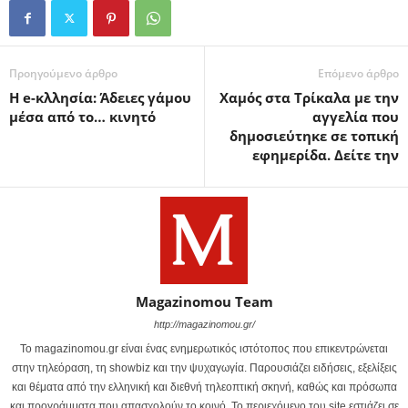
Προηγούμενο άρθρο
Επόμενο άρθρο
Η e-κλλησία: Άδειες γάμου
Χαμός στα Τρίκαλα με την
μέσα από το… κινητό
αγγελία που
δημοσιεύτηκε σε τοπική
εφημερίδα. Δείτε την
Magazinomou Team
http://magazinomou.gr/
Το magazinomou.gr είναι ένας ενημερωτικός ιστότοπος που επικεντρώνεται
στην τηλεόραση, τη showbiz και την ψυχαγωγία. Παρουσιάζει ειδήσεις, εξελίξεις
και θέματα από την ελληνική και διεθνή τηλεοπτική σκηνή, καθώς και πρόσωπα
και προγράμματα που απασχολούν το κοινό. Το περιεχόμενο του site εστιάζει σε