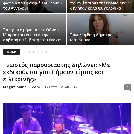
φωτό από τη σκηνή του φόνου
ποιον έπαιρνε τηλέφωνο όταν
του Άγγελου!
δεν ήταν καλά ψυχολογικά
Το πρώτο μήνυμα του Θάνου
Μικρούτσικου μετά την
Συνελήφθη η Δήμητρα
σοβαρή επέμβαση που έκανε!
Ματσούκα
SLIDE
Αρχική
Slide
Γνωστός παρουσιαστής δηλώνει: «Με
εκδικούνται γιατί ήμουν τίμιος και
ειλικρινής»
Magazinomou Team
-
17 Σεπτεμβρίου 2017
0