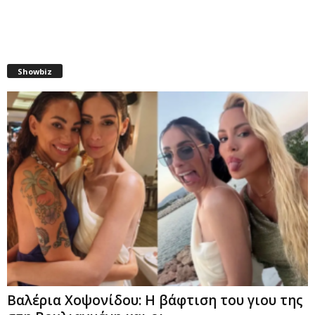
Showbiz
Βαλέρια Χοψονίδου: Η βάφτιση του γιου της