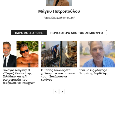
Μάγκυ Πετροπούλου
https://magazinomou.gr/
ΠΑΡΟΜΟΙΑ ΑΡΘΡΑ
ΠΕΡΙΣΣΟΤΕΡΑ ΑΠΟ ΤΟΝ ΔΗΜΙΟΥΡΓΟ
Γιώργος Λιάγκας: Ο
Ο Τάσος Χαλκιάς στα
Ένα με τις φλόγες ο
«Τζορτζ Κλούνεϊ της
χαλάσματα του σπιτιού
Σταμάτης Γαρδέλης
Ελλάδας» και η AI
του – Σοκάρουν οι
φωτογραφία που
εικόνες
ξεσήκωσε το Instagram