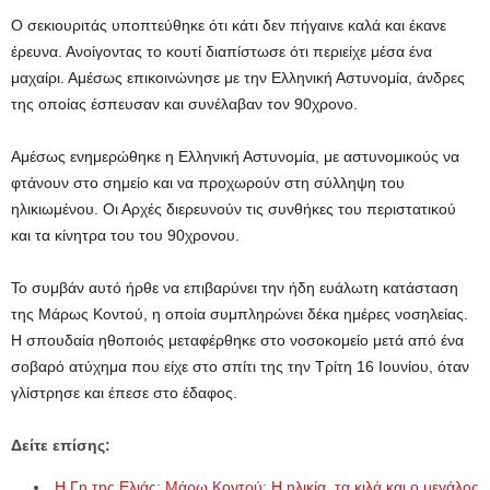
Ο σεκιουριτάς υποπτεύθηκε ότι κάτι δεν πήγαινε καλά και έκανε
έρευνα. Ανοίγοντας το κουτί διαπίστωσε ότι περιείχε μέσα ένα
μαχαίρι. Αμέσως επικοινώνησε με την Ελληνική Αστυνομία, άνδρες
της οποίας έσπευσαν και συνέλαβαν τον 90χρονο.
Αμέσως ενημερώθηκε η Ελληνική Αστυνομία, με αστυνομικούς να
φτάνουν στο σημείο και να προχωρούν στη σύλληψη του
ηλικιωμένου. Οι Αρχές διερευνούν τις συνθήκες του περιστατικού
και τα κίνητρα του του 90χρονου.
Το συμβάν αυτό ήρθε να επιβαρύνει την ήδη ευάλωτη κατάσταση
της Μάρως Κοντού, η οποία συμπληρώνει δέκα ημέρες νοσηλείας.
Η σπουδαία ηθοποιός μεταφέρθηκε στο νοσοκομείο μετά από ένα
σοβαρό ατύχημα που είχε στο σπίτι της την Τρίτη 16 Ιουνίου, όταν
γλίστρησε και έπεσε στο έδαφος.
Δείτε επίσης:
Η Γη της Ελιάς: Μάρω Κοντού: Η ηλικία, τα κιλά και ο μεγάλος